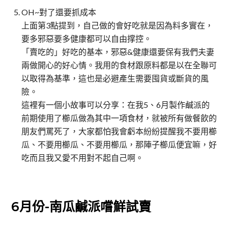
OH~對了還要抓成本
上面第3點提到，自己做的會好吃就是因為料多實在，
要多邪惡要多健康都可以自由撑控。
「賣吃的」好吃的基本，邪惡&健康還要保有我們夫妻
兩做開心的好心情。我用的食材跟原料都是以在全聯可
以取得為基準，這也是必避產生需要囤貨或斷貨的風
險。
這裡有一個小故事可以分享：在我5、6月製作鹹派的
前期使用了櫛瓜做為其中一項食材，就被所有做餐飲的
朋友們罵死了，大家都怕我會虧本紛紛提醒我不要用櫛
瓜、不要用櫛瓜、不要用櫛瓜，那陣子櫛瓜便宜嘛，好
吃而且我又愛不用對不起自己啊。
6月份-南瓜鹹派嚐鮮試賣