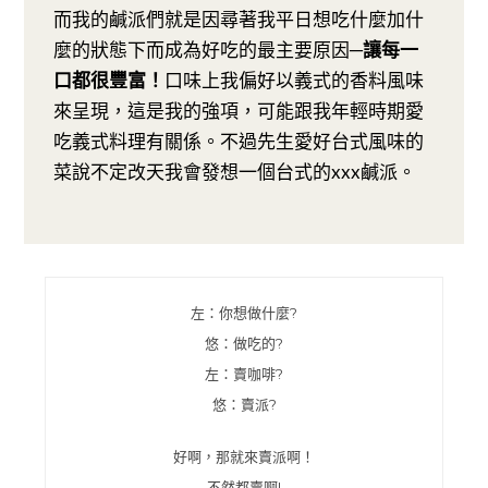
而我的鹹派們就是因尋著我平日想吃什麼加什
麼的狀態下而成為好吃的最主要原因─
讓每一
口都很豐富！
口味上我偏好以義式的香料風味
來呈現，這是我的強項，可能跟我年輕時期愛
吃義式料理有關係。不過先生愛好台式風味的
菜說不定改天我會發想一個台式的xxx鹹派。
左：你想做什麼?
悠：做吃的?
左：賣咖啡?
悠：賣派?
好啊，那就來賣派啊！
不然都賣啊!