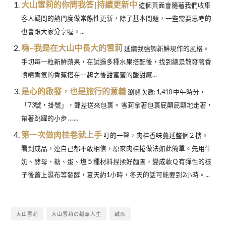
大山雪莉的你問我答|持續更新中
這個頁面會隨著我們收集
客人疑問的熱門度做常態性更新，除了基本問題，一些需要思考的
也會跟大家分享喔。...
嗨~我是在大山中長大的雪莉
延續我強調新鮮現作的風格。
手切每一粒新鮮蘋果，在試過多種水果搭配後，找到總是散發著香
噴噴香氣的香蕉搭在一起之後甜蜜蜜的酸甜感...
是心的啟發，也是旅行的意義
瀏覽次數: 1,410 中午時分，
「73號，掛號」，郵差送來包裹。 雪莉拿著包裹屁顛屁顛地走著，
帶著跳躍的小步 … ...
第一次做肉桂卷就上手
叮的一聲，肉桂香味蔓延整個２樓。
看到成品，連自己都不敢相信，原來肉桂捲做法如此簡單。先用牛
奶、酵母、糖、蛋、塩５種材料捏揉好麵團，變成軟Ｑ有彈性的樣
子後蓋上濕布等發酵，夏天約1小時，冬天的話可能要到2小時。...
大山雪莉
大山雪莉の鹹派人生
鹹派