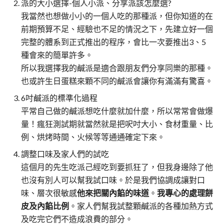
派的大小選擇-個人小派、分享派該怎麼選?
我當然也想做小小的一個人吃的那種派，但你知道的在
前期預算不足、經驗也不足的情況之下，先建立好一個
完整的體系到正式推出的程序，會比一次要推出3、5
種會來的簡單許多。
所以我選擇我的鹹派是適合跟朋友們分享同樂的那種。
也或許生日蛋糕來顆不同的鹹派會讓你有滿滿有驚喜。
6吋鹹派的標準化過程
平常自己做的鹹派想吃什麼就加什麼，所以常常會做爆
量！瘋狂測試期就當然就是把呎吋大小、食材重量、比
例、烘烤時間、火候等等通通確定下來。
調整口味及家人們的試吃
這個月的先生吃派己經吃到要抓狂了，但我身邊除了他
也沒有別人可以幫我試口味。於是我們協調成讓對口
味、層次很敏感
他來把關內餡的味道
。
我專心的處理餅
皮及內餡比例
。家人們幫我試整顆鹹派的各種加熱方式
及吃完它們不造成浪費的部分。