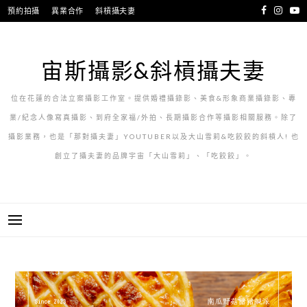
跳
預約拍攝
異業合作
斜槓攝夫妻
至
主
要
宙斯攝影&斜槓攝夫妻
內
容
位在花蓮的合法立案攝影工作室。提供婚禮攝錄影、美食&形象商業攝錄影、專
業/紀念人像寫真攝影、到府全家福/外拍、長期攝影合作等攝影相關服務。除了
攝影業務，也是「那對攝夫妻」YOUTUBER以及大山雪莉&吃餃餃的斜槓人! 也
創立了攝夫妻的品牌宇宙「大山雪莉」、「吃餃餃」。