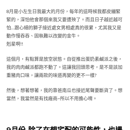
8月是小左生日我最大的月份，每年的這時候我都皮繃緊
緊的，深怕他會那個來我又要遭殃了。而且日子越近越可
怕…跟心細的獅子接近處女男相處真的很累，尤其我又是
動作慢吞吞、固執難以改變的金牛。
剋星啊!!
這個月，有點算是放空狀態。自從推出蛋奶素鹹派之後，
我的肉肉鹹派都跑不動了。這讓我回頭思考，是不是該加
重豬肉口味，讓兩款的味道再變的更不一樣?
然後，想著想著，我的靠爸南瓜也接近尾聲要斷貨了。想
當然，我當然是有找廠商~所以不用擔心唷。
9月份-除了在想宅配的可能性，也遇