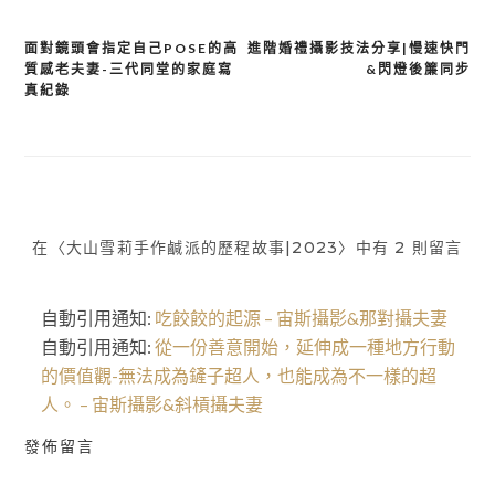
面對鏡頭會指定自己POSE的高
進階婚禮攝影技法分享|慢速快門
文
質感老夫妻-三代同堂的家庭寫
&閃燈後簾同步
真紀錄
章
導
覽
在〈大山雪莉手作鹹派的歷程故事|2023〉中有 2 則留言
自動引用通知:
吃餃餃的起源 – 宙斯攝影&那對攝夫妻
自動引用通知:
從一份善意開始，延伸成一種地方行動
的價值觀-無法成為鏟子超人，也能成為不一樣的超
人。 – 宙斯攝影&斜槓攝夫妻
發佈留言