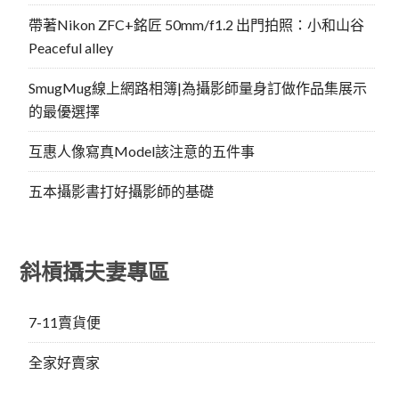
帶著Nikon ZFC+銘匠 50mm/f1.2 出門拍照：小和山谷
Peaceful alley
SmugMug線上網路相簿|為攝影師量身訂做作品集展示
的最優選擇
互惠人像寫真Model該注意的五件事
五本攝影書打好攝影師的基礎
斜槓攝夫妻專區
7-11賣貨便
全家好賣家