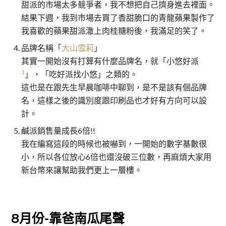
甜派的市場太多競爭者，我不想把自己擠身進去裡面。
結果下週，我到市場去買了香甜脆口的青龍蘋果製作了
我喜歡的蘋果甜派潵上肉桂糖粉後，我滿足的笑了。
品牌名稱「
大山雪莉
」
其實一開始沒有打算有什麼品牌名，就「小悠好派
1
」，「吃好派找小悠」之類的。
這也是在跟先生早晨咖啡中聊到，是不是該有個品牌
名，這樣之後的識別度跟印刷品也才好有方向可以設
計。
鹹派銷售量成長6倍!!
我在編寫這段的時候也被嚇到，一開始的數字基數很
小，所以各位放心6倍也還沒破三位數，再麻煩大家用
新台幣來讓幫助我們更上一層樓。
8月份-靠爸南瓜尾聲