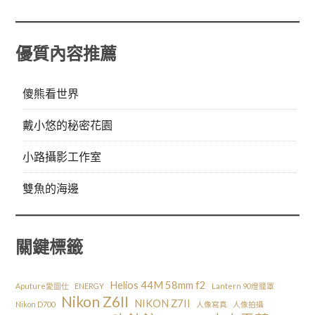
優質內容推薦
傻熊看世界
戴小悠的秘密花園
小路攝影工作室
雙魚的海邊
關鍵標籤
Helios 44M 58mm f2
Aputure愛圖仕
ENERGY
Lantern 90燈籠罩
Nikon Z6II
NIKON Z7II
Nikon D700
人像寫真
人像拍攝