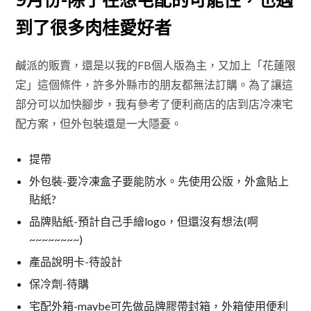
到了很多肉桂愛好者
鹹派的販賣，還是以我的FB個人版為主，又加上「花蓮限
定」這個條件，許多外縣市的朋友都無法訂購。為了讓這
部分可以加快腳步，我有參考了便利商店的店到店冷凍宅
配方案，但外包裝還是一大隱憂。
提帶
外包裝-要冷凍盒子要能防水。先使用公版，外盒貼上
貼紙?
品牌貼紙-預計自己手繪logo，但還沒有想法(啊
~~~~~~~~)
產品說明卡-待設計
保冷劑-待購
宅配外箱-maybe可先做品牌膠帶封箱，外箱使用便利