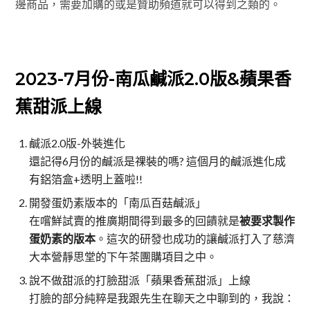
邊商品，需要加購的或是贊助頻道就可以得到之類的。
2023-7月份-南瓜鹹派2.0版&
蘋果香
蕉甜派
上線
鹹派2.0版-外裝進化
還記得6月份的鹹派是祼裝的嗎? 這個月的鹹派進化成
有鋁箔盒+透明上蓋啦!!
開發蛋奶素版本的「南瓜百菇鹹派」
在嚐鮮試賣的推廣期間得到最多的回饋就是
被要求製作
蛋奶素的版本
。這次的研發也成功的讓鹹派打入了慈濟
大本營靜思堂的下午茶團購項目之中。
說不做甜派的打臉甜派「蘋果香蕉甜派」上線
打臉的部分純粹是我跟先生在聊天之中聊到的，我說：