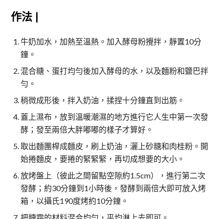
作法 |
牛奶加水，加熱至溫熱。加入酵母粉攪拌，靜置10分
鐘。
混合糖、蛋打均勻後加入酵母的水，以及麵粉和鹽巴拌
勻。
稍微成形後，拌入奶油，揉捏十分鐘直到出筋。
蓋上濕布，放到溫暖潮濕的地方進行它人生中第一次發
酵；發至兩倍大胖嘟嘟的樣子才算好。
取出麵團桿成麵皮，刷上奶油，灑上砂糖和肉桂粉。開
始捲麵皮，要捲的緊緊緊，再切成想要的大小。
放烤盤上（彼此之間留點空隙約1.5cm），進行第二次
發酵；約30分鐘到1小時後，發酵到兩倍大即可放入烤
箱，以攝氏190度烤約10分鐘。
把糖霜的材料混合均勻，平均淋上去即可。