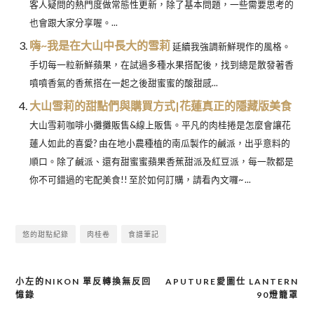
客人疑問的熱門度做常態性更新，除了基本問題，一些需要思考的
也會跟大家分享喔。...
嗨~我是在大山中長大的雪莉
延續我強調新鮮現作的風格。
手切每一粒新鮮蘋果，在試過多種水果搭配後，找到總是散發著香
噴噴香氣的香蕉搭在一起之後甜蜜蜜的酸甜感...
大山雪莉的甜點們與購買方式|花蓮真正的隱藏版美食
大山雪莉咖啡小攤攤販售&線上販售。平凡的肉桂捲是怎麼會讓花
蓮人如此的喜愛? 由在地小農種植的南瓜製作的鹹派，出乎意料的
順口。除了鹹派、還有甜蜜蜜蘋果香蕉甜派及紅豆派，每一款都是
你不可錯過的宅配美食!! 至於如何訂購，請看內文囉~ ...
悠的甜點紀錄
肉桂卷
食譜筆記
小左的NIKON 單反轉換無反回
APUTURE愛圖仕 LANTERN
文
憶錄
90燈籠罩