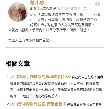
戴 小悠
at
那對攝夫妻的妻
宙斯攝影-那對攝夫妻
信奉「時間就該浪費在美好的事物上」，並藉
由「攝影」分享這世界的愛，試著熱愛工作；
認真生活；對在意的人充滿著感謝及情感。
以愛為出發點，學習內省並且分享所學、所做、所想。
常因人生有太多興趣而苦惱。
相關文章
大山雪莉手作鹹派的歷程故事|2023
自己為自己紀錄，用我
攝影師的觀察角度幫自己紀錄這個新品牌「大山雪莉」的成長故
事，過程中可能會有一點流水帳，但希望這篇文章可以幫助想創業
的你，一起建立出起心動念的想法。...
大山雪莉的你問我答|持續更新中
這個頁面會隨著我們收集