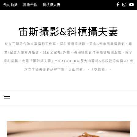
跳
預約拍攝
異業合作
斜槓攝夫妻
至
主
要
宙斯攝影&斜槓攝夫妻
內
容
位在花蓮的合法立案攝影工作室。提供婚禮攝錄影、美食&形象商業攝錄影、專
業/紀念人像寫真攝影、到府全家福/外拍、長期攝影合作等攝影相關服務。除了
攝影業務，也是「那對攝夫妻」YOUTUBER以及大山雪莉&吃餃餃的斜槓人! 也
創立了攝夫妻的品牌宇宙「大山雪莉」、「吃餃餃」。