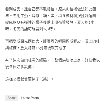
看到成品，連自己都不敢相信，原來肉桂捲做法如此簡
單。先用牛奶、酵母、糖、蛋、塩５種材料捏揉好麵團，
變成軟Ｑ有彈性的樣子後蓋上濕布等發酵，夏天約1小
時，冬天的話可能要到2小時。
再把變成原先兩倍大、胖嘟嘟的麵團桿成麵皮，灑上肉桂
與紅糖，放入烤箱15分鐘後就完成了！
有了這次做肉桂卷的經驗，一整個烘培魂上身，好怕我以
後會買好多設備。
這樣２樓就會更擠了（笑）。
About
Latest Posts