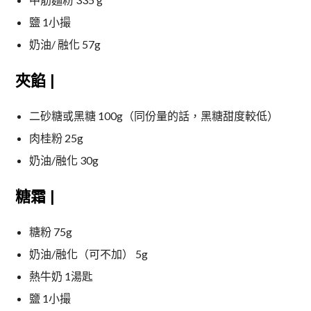
鹽 1小撮
奶油/ 融化 57g
夾餡 |
二砂糖或黑糖 100g（同份量的話，黑糖甜度較低）
肉桂粉 25g
奶油/融化 30g
糖霜 |
糖粉 75g
奶油/融化（可不加） 5g
熱牛奶 1湯匙
鹽 1小撮