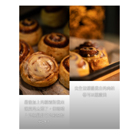
完全沒想過我自的肉桂
卷可以這麼美
最後加上的糖霜對我來
說真的太甜了，但眼睛
上的視覺非常的邪惡加
分呀！