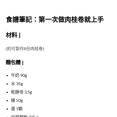
食譜筆記：第一次做肉桂卷就上手
材料 |
(約可製作8份肉桂卷)
麵包體 |
牛奶 90g
水 35g
乾酵母 3.5g
糖 50g
蛋 1顆
中筋麵粉 335 g