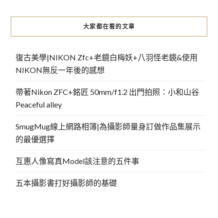
大家都在看的文章
復古美學|NIKON Zfc+老鏡白梅妖+八羽怪老鏡&使用
NIKON無反一年後的感想
帶著Nikon ZFC+銘匠 50mm/f1.2 出門拍照：小和山谷
Peaceful alley
SmugMug線上網路相簿|為攝影師量身訂做作品集展示
的最優選擇
互惠人像寫真Model該注意的五件事
五本攝影書打好攝影師的基礎