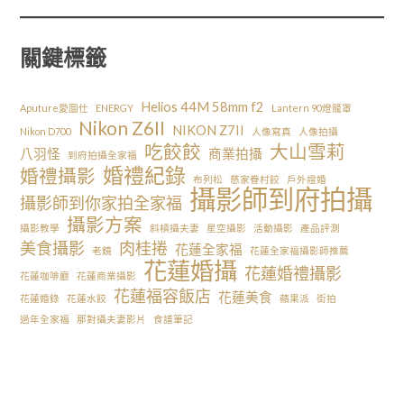
關鍵標籤
Helios 44M 58mm f2
Aputure愛圖仕
ENERGY
Lantern 90燈籠罩
Nikon Z6II
NIKON Z7II
Nikon D700
人像寫真
人像拍攝
吃餃餃
大山雪莉
八羽怪
商業拍攝
到府拍攝全家福
婚禮紀錄
婚禮攝影
布列松
慈家眷村餃
戶外證婚
攝影師到府拍攝
攝影師到你家拍全家福
攝影方案
攝影教學
斜槓攝夫妻
星空攝影
活動攝影
產品評測
美食攝影
肉桂捲
花蓮全家福
老鏡
花蓮全家福攝影師推薦
花蓮婚攝
花蓮婚禮攝影
花蓮咖啡廳
花蓮商業攝影
花蓮福容飯店
花蓮美食
花蓮婚錄
花蓮水餃
蘋果派
街拍
過年全家福
那對攝夫妻影片
食譜筆記