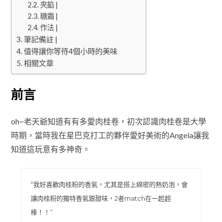
夾餡 |
糖霜 |
作法 |
筆記備註 |
值得讓你等待4個小時的美味
相關文章
前言
oh~老天爺知道有有多愛肉桂卷，初次認識肉桂卷是大學
時期，當時我在星巴克打工的夥伴愛好美術的Angela讓我
知道這玩意有多神奇。
“我好喜歡肉桂粉的香氣，尤其是搭上綿密的熱奶泡，會
讓肉桂粉的獨特香氣跟甜味，2者match在一起超
棒！！”