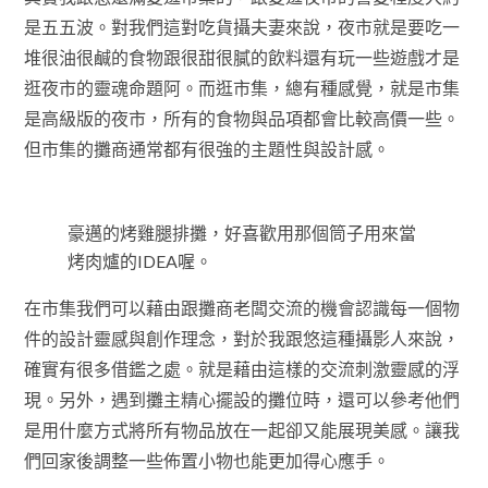
是五五波。對我們這對吃貨攝夫妻來說，夜市就是要吃一
堆很油很鹹的食物跟很甜很膩的飲料還有玩一些遊戲才是
逛夜市的靈魂命題阿。而逛市集，總有種感覺，就是市集
是高級版的夜市，所有的食物與品項都會比較高價一些。
但市集的攤商通常都有很強的主題性與設計感。
豪邁的烤雞腿排攤，好喜歡用那個筒子用來當
烤肉爐的IDEA喔。
在市集我們可以藉由跟攤商老闆交流的機會認識每一個物
件的設計靈感與創作理念，對於我跟悠這種攝影人來說，
確實有很多借鑑之處。就是藉由這樣的交流刺激靈感的浮
現。另外，遇到攤主精心擺設的攤位時，還可以參考他們
是用什麼方式將所有物品放在一起卻又能展現美感。讓我
們回家後調整一些佈置小物也能更加得心應手。