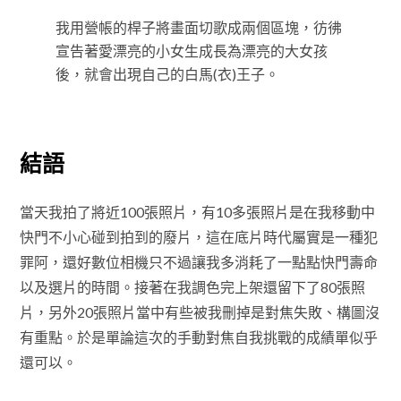
我用營帳的桿子將畫面切歌成兩個區塊，彷彿
宣告著愛漂亮的小女生成長為漂亮的大女孩
後，就會出現自己的白馬(衣)王子。
結語
當天我拍了將近100張照片，有10多張照片是在我移動中
快門不小心碰到拍到的廢片，這在底片時代屬實是一種犯
罪阿，還好數位相機只不過讓我多消耗了一點點快門壽命
以及選片的時間。接著在我調色完上架還留下了80張照
片，另外20張照片當中有些被我刪掉是對焦失敗、構圖沒
有重點。於是單論這次的手動對焦自我挑戰的成績單似乎
還可以。