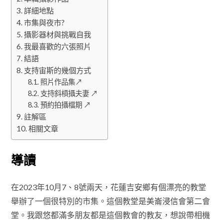
詳細地點
市集與夜市?
攝影器材與挑戰自我
我最喜歡的六張照片
結語
支持宙斯的幾個方式
照片作品集↗
支持斜槓攝夫妻 ↗
預約拍攝檔期 ↗
註解區
相關文章
導讀
在2023年10月7、8號兩天，花蓮吉安鄉有個漂亮的教堂
舉辦了一個很特別的市集。這個教堂是美崙浸信會第二會
堂。我跟悠都滿多朋友都是這個教會的教友，想說帶相機