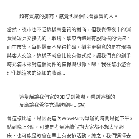
超有質感的攤商，感覺也是個很會露營的人。
當然，夜市也不乏這樣高品質的攤商，但我覺得夜市的消
費是短兵交接式的，取錢、拿東西總是有股簡樸的快速。
而在市集，每個攤商不見得忙碌，攤主更樂意的是在現場
與客人交流，這樣子就會比較有儀式感。讓我們真的剁手
時充滿未來對這個物件的憧憬與想像。嗯，我在幫小悠合
理化她這次的添加的收藏…
這隻貓讓我們家的3D受到驚嚇，看到這樣的
反應讓我覺得充滿歡樂阿…(誤)
會這樣比喻，是因為這次WowParty舉辦的時間是從下午3
點到晚上9點，可能是考量連續假期大家都不想太早起
床，也可能是教會在早上有安排活動。總之，我們選擇去