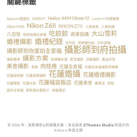
關鍵標籤
Helios 44M 58mm f2
Aputure愛圖仕
ENERGY
Lantern 90燈籠罩
Nikon Z6II
NIKON Z7II
Nikon D700
人像寫真
人像拍攝
吃餃餃
大山雪莉
八羽怪
商業拍攝
到府拍攝全家福
婚禮紀錄
婚禮攝影
布列松
慈家眷村餃
戶外證婚
攝影師到府拍攝
攝影師到你家拍全家福
攝影方案
攝影教學
斜槓攝夫妻
星空攝影
活動攝影
產品評測
美食攝影
肉桂捲
花蓮全家福
老鏡
花蓮全家福攝影師推薦
花蓮婚攝
花蓮婚禮攝影
花蓮咖啡廳
花蓮商業攝影
花蓮福容飯店
花蓮美食
花蓮婚錄
花蓮水餃
蘋果派
街拍
過年全家福
那對攝夫妻影片
食譜筆記
© 2026 年 - 宙斯攝影&斜槓攝夫妻
–
本站採用
ZThemes Studio
所設計的
Kokoro 佈景主題