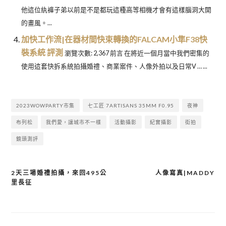
他這位紈褲子弟以前是不是都玩這種高等相機才會有這樣腦洞大開
的畫風。...
加快工作流|在器材間快束轉換的FALCAM小隼F38快
裝系統 評測
瀏覽次數: 2,367 前言 在將近一個月當中我們密集的
使用這套快拆系統拍攝婚禮、商業案件、人像外拍以及日常V … ...
2023WOWPARTY市集
七工匠 7ARTISANS 35MM F0.95
夜神
布列松
我們愛，讓城市不一樣
活動攝影
紀實攝影
街拍
鏡頭測評
2天三場婚禮拍攝，來回495公
人像寫真|MADDY
文
里長征
章
導