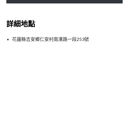
詳細地點
花蓮縣吉安鄉仁安村南濱路一段253號