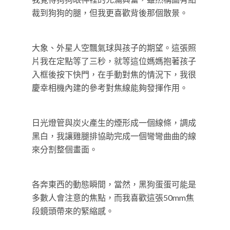
裁到狗狗的腿，但我更喜歡背後那個散景。
大象、外星人空飄氣球與孩子的期望。這張照
片我在定點等了三秒，就等這位媽媽抱著孩子
入框後按下快門，在手動對焦的情況下，我很
慶幸相機內建的參考對焦線能夠發揮作用。
日光燈管與炭火產生的煙形成一個線條，調成
黑白，我讓雞腿排協助完成一個彎彎曲曲的線
來分割整個畫面。
各奔東西的動態瞬間，當然，黑狗蛋蛋可能是
多數人會注意的焦點，而我喜歡這張50mm焦
段鏡頭帶來的緊縮感。