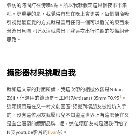
參訪的時間訂在傍晚5點。所以我就假定這是個夜市市集
吧。更重要的是，我覺得市集在晚上會更美，每個攤商吸
引視覺最直覺的方式就是善用任何一個可以發光的東西來
營造出氛圍。所以這就帶出了我這次出行拍照的設備組合
思路。
攝影器材與挑戰自我
就如這文章的封面所說，我這次帶的相機依舊是Nikon
1
Z6ii，但選用的鏡頭是七工匠(7Artisans) 35mm F0.95
。
2
這顆鏡頭是在又一村文創園區
認識到壞朋友被推坑入手
的，沒有這位朋友我壓根兒不知道這世界上有這麼便宜又
是全金屬製的鏡頭品牌…喔，這位壞朋友就是跟我們拍了
N支youtube影片的
Evan
啦。