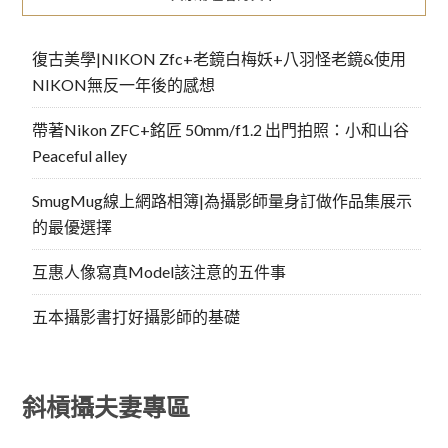
復古美學|NIKON Zfc+老鏡白梅妖+八羽怪老鏡&使用
NIKON無反一年後的感想
帶著Nikon ZFC+銘匠 50mm/f1.2 出門拍照：小和山谷
Peaceful alley
SmugMug線上網路相簿|為攝影師量身訂做作品集展示
的最優選擇
互惠人像寫真Model該注意的五件事
五本攝影書打好攝影師的基礎
斜槓攝夫妻專區