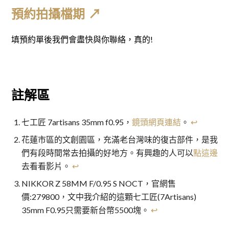
預約拍攝檔期 ↗
填預約單後我們會盡快與你聯絡，真的!
註解區
七工匠 7artisans 35mm f0.95，
鏡頭網頁連結
。
↩︎
花蓮市區的文創園區，充滿老台灣味的復古部件，是我
們有段時間常去拍攝的好地方。有興趣的人可以
點這邊
去看看影片。
↩︎
NIKKOR Z 58MM F/0.95 S NOCT，官網售
價:279800，文中我介紹的這顆七工匠(7Artisans)
35mm F0.95只需要新台幣5500塊。
↩︎