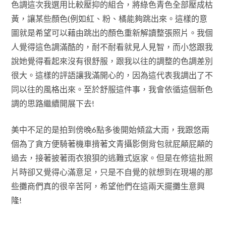
色調這次我選用比較壓抑的組合，將綠色青色全部壓成枯
黃，讓某些顏色(例如紅、粉、橘能夠跳出來。這樣的意
圖就是希望可以藉由跳出的顏色重新解讀整張照片。我個
人覺得這色調滿酷的，耐不耐看就見人見智，而小悠跟我
說她覺得看起來沒有很舒服，跟我以往的調整的色調差別
很大。這樣的評語讓我滿開心的，因為這代表我調出了不
同以往的風格出來。至於舒服這件事，我會依循這個新色
調的思路繼續開展下去!
美中不足的是拍到傍晚6點多後開始傾盆大雨，我跟悠兩
個為了貪方便騎著機車揹著文青攝影側背包就屁顛屁顛的
過去，接著披著雨衣狼狽的逃難式返家。但是在修這批照
片時卻又覺得心滿意足，只是不自覺的就想到在現場的那
些攤商們真的很辛苦阿，希望他們在這兩天擺攤生意興
隆!