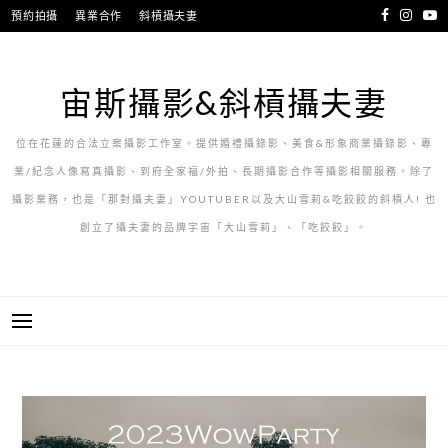
跳
預約拍攝
異業合作
斜槓攝夫妻
至
主
要
宙斯攝影&斜槓攝夫妻
內
容
位在花蓮的合法立案攝影工作室。提供婚禮攝錄影、美食&形象商業攝錄影、專
業/紀念人像寫真攝影、到府全家福/外拍、長期攝影合作等攝影相關服務。除了
攝影業務，也是「那對攝夫妻」YOUTUBER以及大山雪莉&吃餃餃的斜槓人! 也
創立了攝夫妻的品牌宇宙「大山雪莉」、「吃餃餃」。