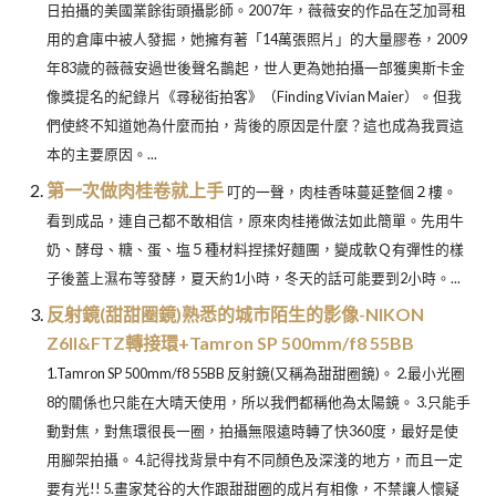
日拍攝的美國業餘街頭攝影師。2007年，薇薇安的作品在芝加哥租
用的倉庫中被人發掘，她擁有著「14萬張照片」的大量膠卷，2009
年83歲的薇薇安過世後聲名鵲起，世人更為她拍攝一部獲奧斯卡金
像獎提名的紀錄片《尋秘街拍客》（Finding Vivian Maier）。但我
們使終不知道她為什麼而拍，背後的原因是什麼？這也成為我買這
本的主要原因。...
第一次做肉桂卷就上手
叮的一聲，肉桂香味蔓延整個２樓。
看到成品，連自己都不敢相信，原來肉桂捲做法如此簡單。先用牛
奶、酵母、糖、蛋、塩５種材料捏揉好麵團，變成軟Ｑ有彈性的樣
子後蓋上濕布等發酵，夏天約1小時，冬天的話可能要到2小時。...
反射鏡(甜甜圈鏡)熟悉的城市陌生的影像-NIKON
Z6II&FTZ轉接環+Tamron SP 500mm/f8 55BB
1.Tamron SP 500mm/f8 55BB 反射鏡(又稱為甜甜圈鏡)。 2.最小光圈
8的關係也只能在大晴天使用，所以我們都稱他為太陽鏡。 3.只能手
動對焦，對焦環很長一圈，拍攝無限遠時轉了快360度，最好是使
用腳架拍攝。 4.記得找背景中有不同顏色及深淺的地方，而且一定
要有光!! 5.畫家梵谷的大作跟甜甜圈的成片有相像，不禁讓人懷疑