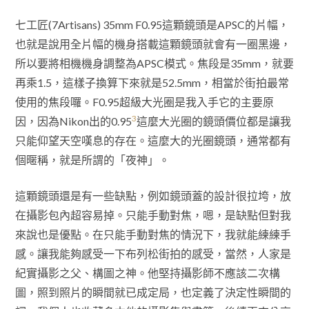
七工匠(7Artisans) 35mm F0.95這顆鏡頭是APSC的片幅，
也就是說用全片幅的機身搭載這顆鏡頭就會有一圈黑邊，
所以要將相機機身調整為APSC模式。焦段是35mm，就要
再乘1.5，這樣子換算下來就是52.5mm，相當於街拍最常
使用的焦段囉。F0.95超級大光圈是我入手它的主要原
3
因，因為Nikon出的0.95
這麼大光圈的鏡頭價位都是讓我
只能仰望天空嘆息的存在。這麼大的光圈鏡頭，通常都有
個暱稱，就是所謂的「夜神」。
這顆鏡頭還是有一些缺點，例如鏡頭蓋的設計很拉垮，放
在攝影包內超容易掉。只能手動對焦，嗯，是缺點但對我
來說也是優點。在只能手動對焦的情況下，我就能練練手
感。讓我能夠感受一下布列松街拍的感受，當然，人家是
紀實攝影之父、構圖之神。他堅持攝影師不應該二次構
圖，照到照片的瞬間就已成定局，也定義了決定性瞬間的