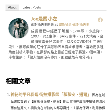
About
Latest Posts
Joe是喬 小左
at
那對攝夫妻的夫
宙斯攝影-那對攝夫妻
成長過程中經歷了解嚴、少年隊、小虎隊、
1997、911事件、SARS事件、921大地震、金
融海嘯雷曼兄弟事件，以及COVID的七年級初
段生。無可救藥的尼骨丁與咖啡因重度虛求患者，喜歡用多種
角度剖析人事物，在攝影的路上目前已經走了將近20個年頭。
座右銘是：「做人如果沒有夢想，那跟鹹魚有啥分別?」
相關文章
神祕的平凡保母 街拍攝影師「薇薇安・邁爾」
因為在誠
品書店買到了【解構 薇薇安・邁爾】翻出當時在展場中拍攝的照片
而有這篇文。 相信有在街拍的人都忍識她，主業為保姆，利用休假