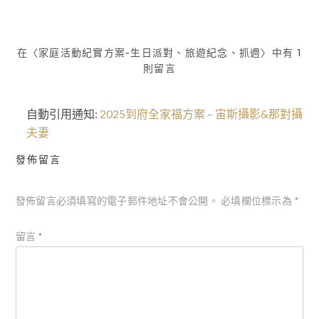
導
覽
在〈家庭活動紀實方案-生日派對、旅遊紀念、抓週〉中有 1
則留言
自動引用通知:
2025到府全家福方案 – 宙斯攝影&那對攝
夫妻
發佈留言
發佈留言必須填寫的電子郵件地址不會公開。
必填欄位標示為
*
留言
*