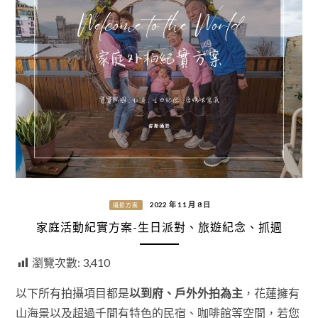
2022 年 11 月 8 日
攝影方案
家庭活動紀實方案-生日派對、旅遊紀念、抓週
瀏覽次數:
3,410
以下所有拍攝項目都是
以到府、戶外外拍為主
，花蓮擁有
山海景以及超過千間有特色的民宿、咖啡館等空間，若您