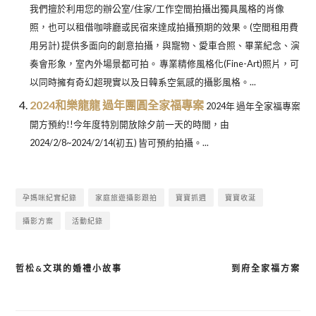
我們擅於利用您的辦公室/住家/工作空間拍攝出獨具風格的肖像
照，也可以租借咖啡廳或民宿來達成拍攝預期的效果。(空間租用費
用另計) 提供多面向的創意拍攝，與寵物、愛車合照、畢業紀念、演
奏會形象，室內外場景都可拍。 專業精修風格化(Fine-Art)照片，可
以同時擁有奇幻超現實以及日韓系空氣感的攝影風格。...
2024和樂龍龍 過年團圓全家福專案
2024年 過年全家福專案
開方預約!!今年度特別開放除夕前一天的時間，由
2024/2/8~2024/2/14(初五) 皆可預約拍攝。...
孕媽咪紀實紀錄
家庭旅遊攝影跟拍
寶寶抓週
寶寶收涎
攝影方案
活動紀錄
哲松&文琪的婚禮小故事
到府全家福方案
文
章