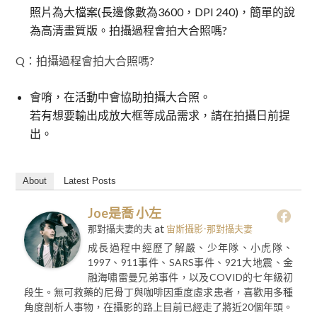
照片為大檔案(長邊像數為3600，DPI 240)，簡單的說
為高清畫質版。拍攝過程會拍大合照嗎?
Q：拍攝過程會拍大合照嗎?
會唷，在活動中會協助拍攝大合照。
若有想要輸出成放大框等成品需求，請在拍攝日前提
出。
About
Latest Posts
Joe是喬 小左
at
那對攝夫妻的夫
宙斯攝影-那對攝夫妻
成長過程中經歷了解嚴、少年隊、小虎隊、
1997、911事件、SARS事件、921大地震、金
融海嘯雷曼兄弟事件，以及COVID的七年級初
段生。無可救藥的尼骨丁與咖啡因重度虛求患者，喜歡用多種
角度剖析人事物，在攝影的路上目前已經走了將近20個年頭。