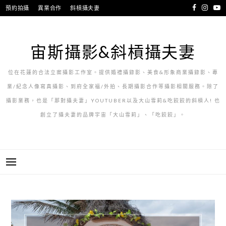
跳
預約拍攝
異業合作
斜槓攝夫妻
至
主
要
宙斯攝影&斜槓攝夫妻
內
容
位在花蓮的合法立案攝影工作室。提供婚禮攝錄影、美食&形象商業攝錄影、專
業/紀念人像寫真攝影、到府全家福/外拍、長期攝影合作等攝影相關服務。除了
攝影業務，也是「那對攝夫妻」YOUTUBER以及大山雪莉&吃餃餃的斜槓人! 也
創立了攝夫妻的品牌宇宙「大山雪莉」、「吃餃餃」。