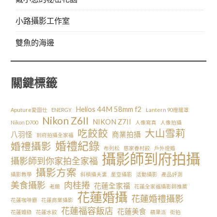
小路攝影工作室
雙魚的海邊
關鍵標籤
Helios 44M 58mm f2
Aputure愛圖仕
ENERGY
Lantern 90燈籠罩
Nikon Z6II
NIKON Z7II
Nikon D700
人像寫真
人像拍攝
吃餃餃
大山雪莉
八羽怪
商業拍攝
到府拍攝全家福
婚禮紀錄
婚禮攝影
布列松
慈家眷村餃
戶外證婚
攝影師到府拍攝
攝影師到你家拍全家福
攝影方案
攝影教學
斜槓攝夫妻
星空攝影
活動攝影
產品評測
美食攝影
肉桂捲
花蓮全家福
老鏡
花蓮全家福攝影師推薦
花蓮婚攝
花蓮婚禮攝影
花蓮咖啡廳
花蓮商業攝影
花蓮福容飯店
花蓮美食
花蓮婚錄
花蓮水餃
蘋果派
街拍