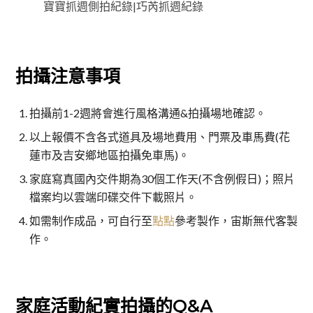
寶寶抓週側拍紀錄|巧芮抓週紀錄
拍攝注意事項
拍攝前1-2週將會進行風格溝通&拍攝場地確認。
以上報價不含各式道具及場地費用、門票及車馬費(花
蓮市及吉安鄉地區拍攝免車馬)。
家庭寫真國內交件期為30個工作天(不含例假日)；照片
檔案均以雲端印碟交件下載照片。
如需制作成品，可自行至
點點
參考製作，宙斯無代客製
作。
家庭活動紀實拍攝的Q&A