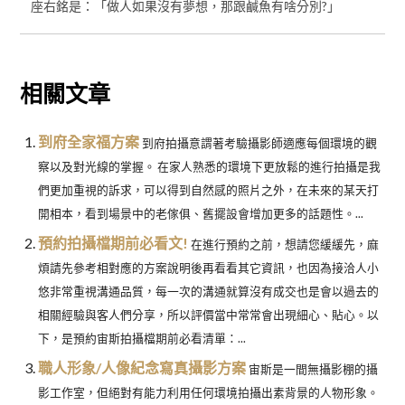
座右銘是：「做人如果沒有夢想，那跟鹹魚有啥分別?」
相關文章
到府全家福方案
到府拍攝意謂著考驗攝影師適應每個環境的觀
察以及對光線的掌握。 在家人熟悉的環境下更放鬆的進行拍攝是我
們更加重視的訴求，可以得到自然感的照片之外，在未來的某天打
開相本，看到場景中的老傢俱、舊擺設會增加更多的話題性。...
預約拍攝檔期前必看文!
在進行預約之前，想請您緩緩先，麻
煩請先參考相對應的方案說明後再看看其它資訊，也因為接洽人小
悠非常重視溝通品質，每一次的溝通就算沒有成交也是會以過去的
相關經驗與客人們分享，所以評價當中常常會出現細心、貼心。以
下，是預約宙斯拍攝檔期前必看清單：...
職人形象/人像紀念寫真攝影方案
宙斯是一間無攝影棚的攝
影工作室，但絕對有能力利用任何環境拍攝出素背景的人物形象。