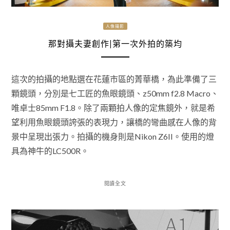
人像攝影
那對攝夫妻創作|第一次外拍的築均
這次的拍攝的地點選在花蓮市區的菁華橋，為此準備了三
顆鏡頭，分別是七工匠的魚眼鏡頭、z50mm f2.8 Macro、
唯卓士85mm F1.8。除了兩顆拍人像的定焦鏡外，就是希
望利用魚眼鏡頭誇張的表現力，讓橋的彎曲感在人像的背
景中呈現出張力。拍攝的機身則是Nikon Z6II。使用的燈
具為神牛的LC500R。
閱讀全文