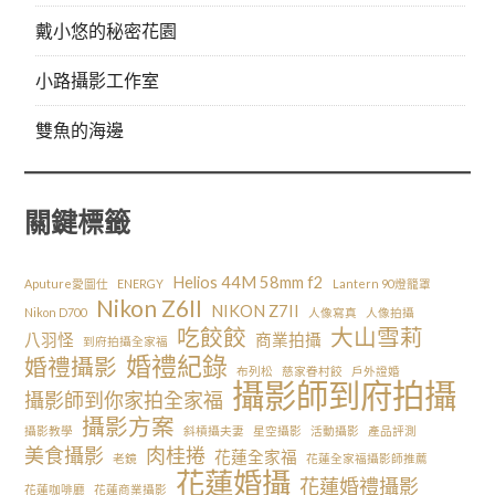
戴小悠的秘密花園
小路攝影工作室
雙魚的海邊
關鍵標籤
Helios 44M 58mm f2
Aputure愛圖仕
ENERGY
Lantern 90燈籠罩
Nikon Z6II
NIKON Z7II
Nikon D700
人像寫真
人像拍攝
吃餃餃
大山雪莉
八羽怪
商業拍攝
到府拍攝全家福
婚禮紀錄
婚禮攝影
布列松
慈家眷村餃
戶外證婚
攝影師到府拍攝
攝影師到你家拍全家福
攝影方案
攝影教學
斜槓攝夫妻
星空攝影
活動攝影
產品評測
美食攝影
肉桂捲
花蓮全家福
老鏡
花蓮全家福攝影師推薦
花蓮婚攝
花蓮婚禮攝影
花蓮咖啡廳
花蓮商業攝影