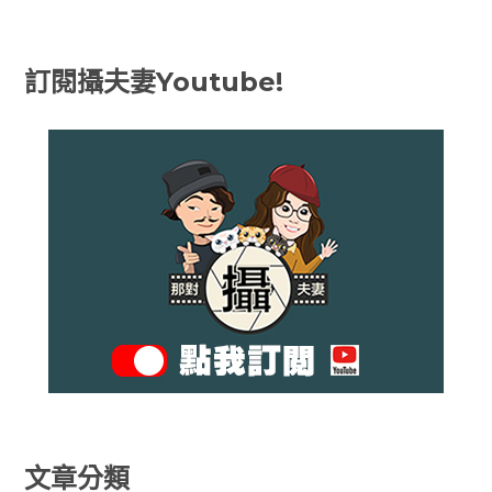
章
導
訂閱攝夫妻Youtube!
覽
文章分類