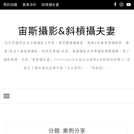
跳
預約拍攝
異業合作
斜槓攝夫妻
至
主
要
宙斯攝影&斜槓攝夫妻
內
容
位在花蓮的合法立案攝影工作室。提供婚禮攝錄影、美食&形象商業攝錄影、專
業/紀念人像寫真攝影、到府全家福/外拍、長期攝影合作等攝影相關服務。除了
攝影業務，也是「那對攝夫妻」YOUTUBER以及大山雪莉&吃餃餃的斜槓人! 也
創立了攝夫妻的品牌宇宙「大山雪莉」、「吃餃餃」。
分類:
案例分享