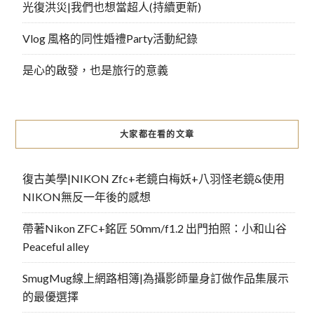
光復洪災|我們也想當超人(持續更新)
Vlog 風格的同性婚禮Party活動紀錄
是心的啟發，也是旅行的意義
大家都在看的文章
復古美學|NIKON Zfc+老鏡白梅妖+八羽怪老鏡&使用
NIKON無反一年後的感想
帶著Nikon ZFC+銘匠 50mm/f1.2 出門拍照：小和山谷
Peaceful alley
SmugMug線上網路相簿|為攝影師量身訂做作品集展示
的最優選擇