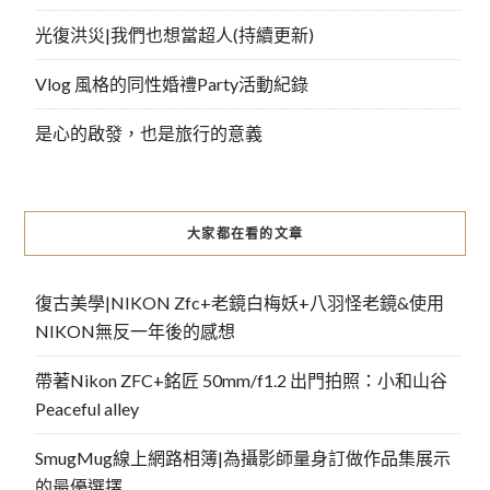
光復洪災|我們也想當超人(持續更新)
Vlog 風格的同性婚禮Party活動紀錄
是心的啟發，也是旅行的意義
大家都在看的文章
復古美學|NIKON Zfc+老鏡白梅妖+八羽怪老鏡&使用
NIKON無反一年後的感想
帶著Nikon ZFC+銘匠 50mm/f1.2 出門拍照：小和山谷
Peaceful alley
SmugMug線上網路相簿|為攝影師量身訂做作品集展示
的最優選擇