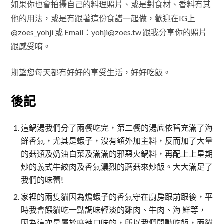
如果你也會拍攝自己的料理照片、或是對食材、香料有其
他的用法，或是有跟著這份食譜一起做，歡迎在IG上
@zoes_yohji 或 Email：yohji@zoes.tw 跟我分享你的照片
跟感受唷。
期望您每天都有好好的享受生活，好好吃飯。
後記
這鍋湯我們分了兩餐吃完，第二餐的湯底依舊充滿了海
鮮香氣，尤其是蝦子，沒有額外加主料，反而加了大量
的菇類及奶油白菜及滿滿的邪惡火鍋料，再配上上星期
炒的義式牛絞肉及香氣濃烈的蘑菇來炒飯。大大滿足了
我們的味蕾!
家裡的兩隻貓因為煸蝦子的香氣守在廚房跟前跟後，平
時我會餵貓吃一點調味輕淡的雞肉、牛肉、海 鮮等，
因為這次是屬於麻辣口味的，所以我們開動吃飯，兩貓