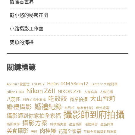
傻熊看世界
戴小悠的秘密花園
小路攝影工作室
雙魚的海邊
關鍵標籤
Helios 44M 58mm f2
Aputure愛圖仕
ENERGY
Lantern 90燈籠罩
Nikon Z6II
NIKON Z7II
Nikon D700
人像寫真
人像拍攝
吃餃餃
大山雪莉
八羽怪
商業拍攝
到府拍攝全家福
婚禮紀錄
婚禮攝影
布列松
慈家眷村餃
戶外證婚
攝影師到府拍攝
攝影師到你家拍全家福
攝影方案
攝影教學
斜槓攝夫妻
星空攝影
活動攝影
產品評測
美食攝影
肉桂捲
花蓮全家福
老鏡
花蓮全家福攝影師推薦