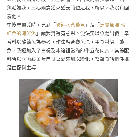
龜毛如我，三心兩意猶來猶去的也是我，所以，我沒有回
覆他。
在搜尋靈感時，見到「
酸辣水煮鱸魚
」及「
馬賽魚湯|橘
紅色的海鮮湯
」讓我覺得有意思。便決定以魚湯出發，辛
香料以酸辣魚為參考，作法融合賽魚湯，主食材除了鱸
魚，我還加入了白蝦及冰箱裡常備的牛五花肉片，其餘配
料皆以季節蔬菜及自身喜愛來加以變化，整體食譜個性還
是由配料主導。