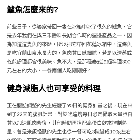
鱸魚怎麼來的?
前些日子，從婆家帶回一隻在冰箱中冰了很久的鱸魚，它
是去年我們在與三禾醬料長期合作時的週邊產品之一，因
為知道這隻魚的來歷，所以把它帶回花蓮冰箱中。這條魚
是吃宜蘭山泉水長大的，魚肉質口感細膩，若是以清蒸或
乾煎處理都會很美味。魚不大，是那種泰式滇緬料理300
元左右的大小，一餐兩個人吃剛剛好。
健身減脂人也可享受的料理
正在體態調整的先生經歷了90日的健身計畫之後，現在來
到了22天的腹肌計畫，對於吃這塊每日必定攝取大量蛋白
質以加速肌肉修復，其他時間再搭配高蛋白飲來控制熱
量。曾是米飯怪獸的先生也從一餐可吃3碗變成100g左右