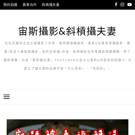
跳
預約拍攝
異業合作
斜槓攝夫妻
至
主
要
宙斯攝影&斜槓攝夫妻
內
容
位在花蓮的合法立案攝影工作室。提供婚禮攝錄影、美食&形象商業攝錄影、專
業/紀念人像寫真攝影、到府全家福/外拍、長期攝影合作等攝影相關服務。除了
攝影業務，也是「那對攝夫妻」YOUTUBER以及大山雪莉&吃餃餃的斜槓人! 也
創立了攝夫妻的品牌宇宙「大山雪莉」、「吃餃餃」。