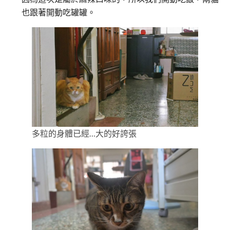
也跟著開動吃罐罐。
多粒的身體已經…大的好誇張