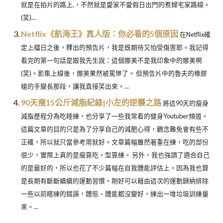
就是在拍片的路上,，不然就是愛家不愛假日出門的煮婦宅家路線。
(笑)...
Netflix《航海王》真人版：你必看的5個原因
在Netflix確
定上檔日之後，釋出的預告片，我是既期待又怕受傷害耶。我記得
看完的第一句話是跟我先生說：這個娜美不是我印象中的娜美啊
(笑)。影集上線後，娜美果然被罵慘了。 但預告片中的魯夫的橡膠
槍的手變長那段，讓我直接笑出來。...
90天瘦15公斤減脂紀錄|小左的逆襲之路
將這90天的瘦身
減脂歷程分為吃睡練，也分享了一些我常看的健身Youtuber頻道。
這篇文章的目的只是為了分享自己的減肥心得，觀念難免會有些不
正確，所以就只當參考用就好。文章篇幅雖然著重在練，吃的部份
很少，實際上真的是瘦靠吃，型靠練。 另外，我也強調了適合自己
的是最好的，所以也花了不少篇幅在自我體能評估上。因為我也算
是長期有斷斷續續的運動習慣。剛好可以藉由這次的運動歸納排除
一些以前瞎練的錯誤，體態、體能都沒變好，練出一堆垃圾訓練量
來。...