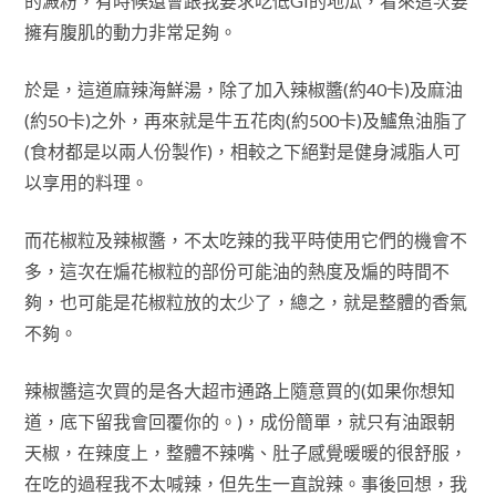
的澱粉，有時候還會跟我要求吃低GI的地瓜，看來這次要
擁有腹肌的動力非常足夠。
於是，這道麻辣海鮮湯，除了加入辣椒醬(約40卡)及麻油
(約50卡)之外，再來就是牛五花肉(約500卡)及鱸魚油脂了
(食材都是以兩人份製作)，相較之下絕對是健身減脂人可
以享用的料理。
而花椒粒及辣椒醬，不太吃辣的我平時使用它們的機會不
多，這次在煸花椒粒的部份可能油的熱度及煸的時間不
夠，也可能是花椒粒放的太少了，總之，就是整體的香氣
不夠。
辣椒醬這次買的是各大超市通路上隨意買的(如果你想知
道，底下留我會回覆你的。)，成份簡單，就只有油跟朝
天椒，在辣度上，整體不辣嘴、肚子感覺暖暖的很舒服，
在吃的過程我不太喊辣，但先生一直說辣。事後回想，我