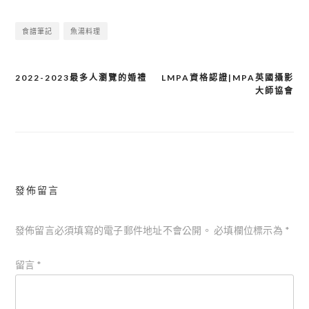
食譜筆記
魚湯料理
2022-2023最多人瀏覽的婚禮
LMPA資格認證|MPA英國攝影
文
大師協會
章
導
覽
發佈留言
發佈留言必須填寫的電子郵件地址不會公開。
必填欄位標示為
*
留言
*