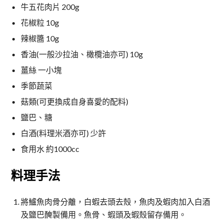
牛五花肉片 200g
花椒粒 10g
辣椒醬 10g
香油(一般沙拉油、橄欖油亦可) 10g
薑絲 一小塊
季節蔬菜
菇類(可更換成自身喜愛的配料)
鹽巴、糖
白酒(料理米酒亦可) 少許
食用水 約1000cc
料理手法
將鱸魚肉骨分離，白蝦去頭去殼，魚肉及蝦肉加入白酒
及鹽巴醃製備用。魚骨、蝦頭及蝦殼留存備用。