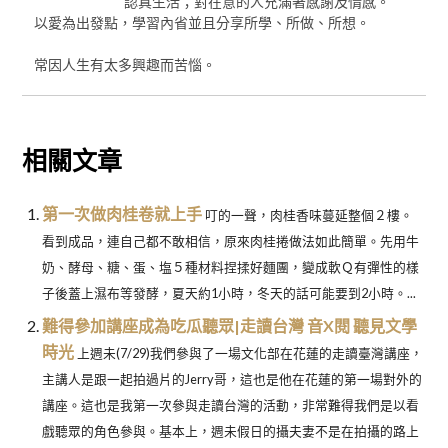
認真生活；對在意的人充滿著感謝及情感。
以愛為出發點，學習內省並且分享所學、所做、所想。
常因人生有太多興趣而苦惱。
相關文章
第一次做肉桂卷就上手
叮的一聲，肉桂香味蔓延整個２樓。
看到成品，連自己都不敢相信，原來肉桂捲做法如此簡單。先用牛
奶、酵母、糖、蛋、塩５種材料捏揉好麵團，變成軟Ｑ有彈性的樣
子後蓋上濕布等發酵，夏天約1小時，冬天的話可能要到2小時。...
難得參加講座成為吃瓜聽眾|走讀台灣 音X閱 聽見文學
時光
上週未(7/29)我們參與了一場文化部在花蓮的走讀臺灣講座，
主講人是跟一起拍過片的Jerry哥，這也是他在花蓮的第一場對外的
講座。這也是我第一次參與走讀台灣的活動，非常難得我們是以看
戲聽眾的角色參與。基本上，週未假日的攝夫妻不是在拍攝的路上