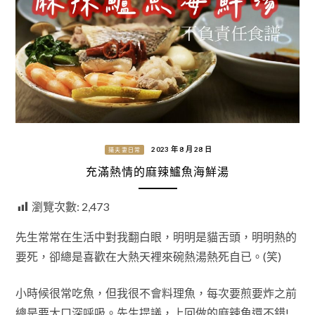
2023 年 8 月 28 日
攝夫妻日常
充滿熱情的麻辣鱸魚海鮮湯
瀏覽次數:
2,473
先生常常在生活中對我翻白眼，明明是貓舌頭，明明熱的
要死，卻總是喜歡在大熱天裡來碗熱湯熱死自已。(笑)
小時候很常吃魚，但我很不會料理魚，每次要煎要炸之前
總是要大口深呼吸。先生提議，上回做的麻辣魚還不錯!