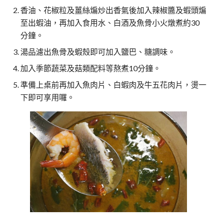
香油、花椒粒及薑絲煸炒出香氣後加入辣椒醬及蝦頭煸
至出蝦油，再加入食用水、白酒及魚骨小火燉煮約30
分鐘。
湯品濾出魚骨及蝦殼即可加入鹽巴、糖調味。
加入季節蔬菜及菇類配料等熬煮10分鐘。
準備上桌前再加入魚肉片、白蝦肉及牛五花肉片，燙一
下即可享用囉。