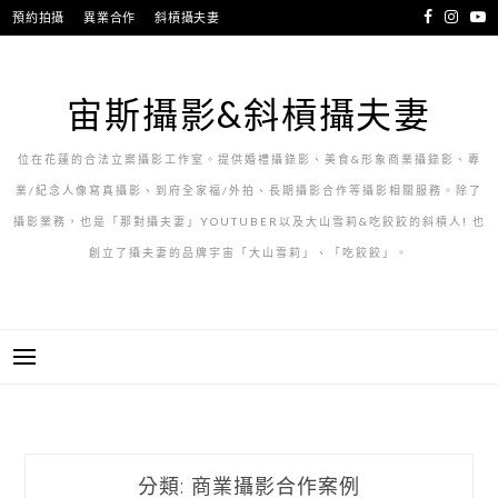
跳
預約拍攝
異業合作
斜槓攝夫妻
至
主
要
宙斯攝影&斜槓攝夫妻
內
容
位在花蓮的合法立案攝影工作室。提供婚禮攝錄影、美食&形象商業攝錄影、專
業/紀念人像寫真攝影、到府全家福/外拍、長期攝影合作等攝影相關服務。除了
攝影業務，也是「那對攝夫妻」YOUTUBER以及大山雪莉&吃餃餃的斜槓人! 也
創立了攝夫妻的品牌宇宙「大山雪莉」、「吃餃餃」。
分類:
商業攝影合作案例