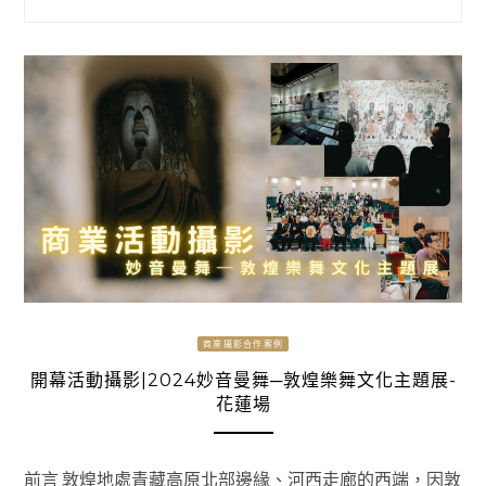
商業攝影合作案例
開幕活動攝影|2024妙音曼舞─敦煌樂舞文化主題展-
花蓮場
前言 敦煌地處青藏高原北部邊緣、河西走廊的西端，因敦