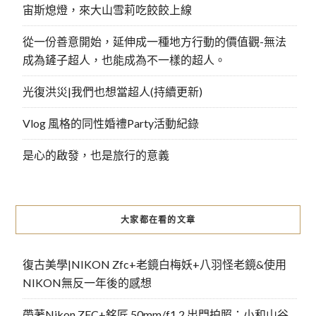
宙斯熄燈，來大山雪莉吃餃餃上線
從一份善意開始，延伸成一種地方行動的價值觀-無法
成為鏟子超人，也能成為不一樣的超人。
光復洪災|我們也想當超人(持續更新)
Vlog 風格的同性婚禮Party活動紀錄
是心的啟發，也是旅行的意義
大家都在看的文章
復古美學|NIKON Zfc+老鏡白梅妖+八羽怪老鏡&使用
NIKON無反一年後的感想
帶著Nikon ZFC+銘匠 50mm/f1.2 出門拍照：小和山谷