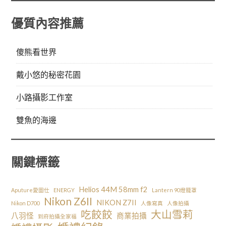
優質內容推薦
傻熊看世界
戴小悠的秘密花園
小路攝影工作室
雙魚的海邊
關鍵標籤
Helios 44M 58mm f2
Aputure愛圖仕
ENERGY
Lantern 90燈籠罩
Nikon Z6II
NIKON Z7II
Nikon D700
人像寫真
人像拍攝
吃餃餃
大山雪莉
八羽怪
商業拍攝
到府拍攝全家福