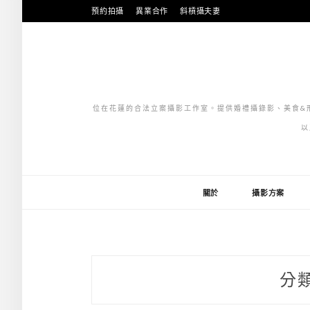
跳
預約拍攝
異業合作
斜槓攝夫妻
至
主
要
內
容
位在花蓮的合法立案攝影工作室。提供婚禮攝錄影、美食&形
以
關於
攝影方案
分