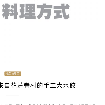
吃餃餃專區
來自花蓮眷村的手工大水餃