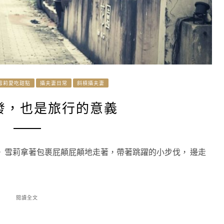
雪莉愛吃甜點
攝夫妻日常
斜槓攝夫妻
發，也是旅行的意義
。 雪莉拿著包裹屁顛屁顛地走著，帶著跳躍的小步伐， 邊走
閱讀全文