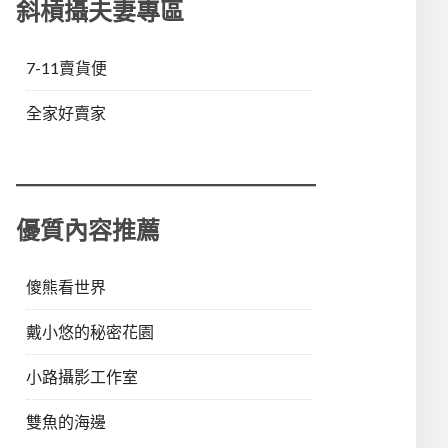
斜槓攝夫妻專區
7-11賣貨便
全家好賣家
優質內容推薦
傻熊看世界
戴小悠的秘密花園
小路攝影工作室
雙魚的海邊