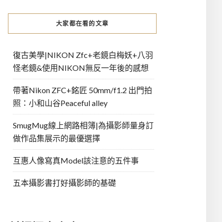
大家都在看的文章
復古美學|NIKON Zfc+老鏡白梅妖+八羽
怪老鏡&使用NIKON無反一年後的感想
帶著Nikon ZFC+銘匠 50mm/f1.2 出門拍
照：小和山谷Peaceful alley
SmugMug線上網路相簿|為攝影師量身訂
做作品集展示的最優選擇
互惠人像寫真Model該注意的五件事
五本攝影書打好攝影師的基礎