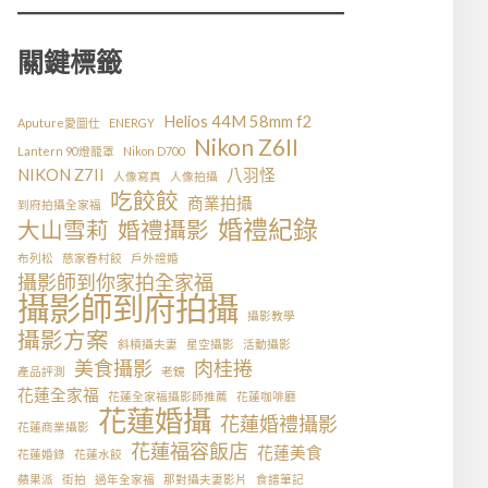
關鍵標籤
Helios 44M 58mm f2
Aputure愛圖仕
ENERGY
Nikon Z6II
Lantern 90燈籠罩
Nikon D700
NIKON Z7II
八羽怪
人像寫真
人像拍攝
吃餃餃
商業拍攝
到府拍攝全家福
婚禮紀錄
大山雪莉
婚禮攝影
布列松
慈家眷村餃
戶外證婚
攝影師到你家拍全家福
攝影師到府拍攝
攝影教學
攝影方案
斜槓攝夫妻
星空攝影
活動攝影
美食攝影
肉桂捲
產品評測
老鏡
花蓮全家福
花蓮全家福攝影師推薦
花蓮咖啡廳
花蓮婚攝
花蓮婚禮攝影
花蓮商業攝影
花蓮福容飯店
花蓮美食
花蓮婚錄
花蓮水餃
蘋果派
街拍
過年全家福
那對攝夫妻影片
食譜筆記