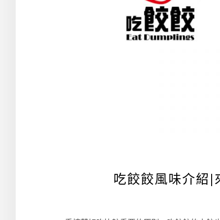
吃餃餃風味介紹|