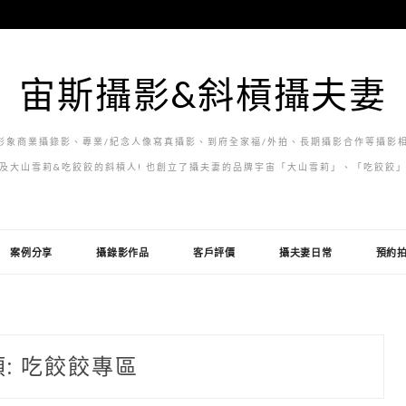
宙斯攝影&斜槓攝夫妻
象商業攝錄影、專業/紀念人像寫真攝影、到府全家福/外拍、長期攝影合作等攝影相
及大山雪莉&吃餃餃的斜槓人! 也創立了攝夫妻的品牌宇宙「大山雪莉」、「吃餃餃
案例分享
攝錄影作品
客戶評價
攝夫妻日常
預約
類:
吃餃餃專區