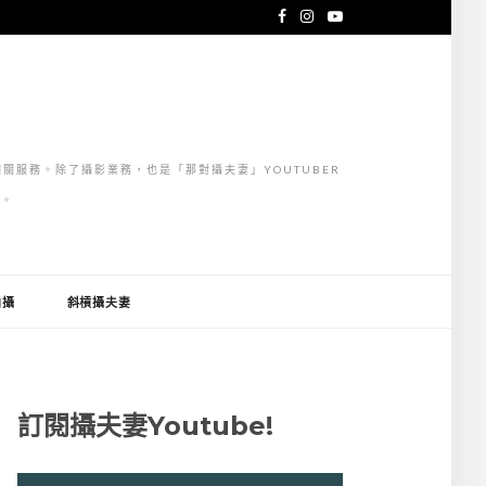
關服務。除了攝影業務，也是「那對攝夫妻」YOUTUBER
」。
拍攝
斜槓攝夫妻
訂閱攝夫妻Youtube!