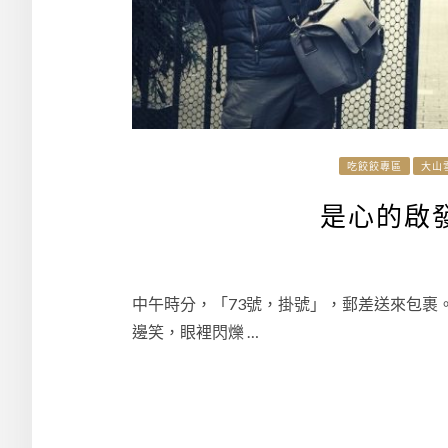
吃餃餃專區
大山
是心的啟
中午時分，「73號，掛號」，郵差送來包裹
邊笑，眼裡閃爍 …