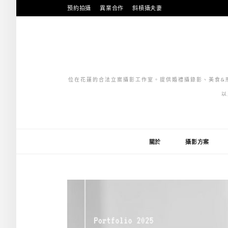
跳
預約拍攝
異業合作
斜槓攝夫妻
至
主
要
內
容
位在花蓮的合法立案攝影工作室。提供婚禮攝錄影、美食&形
以
關於
攝影方案