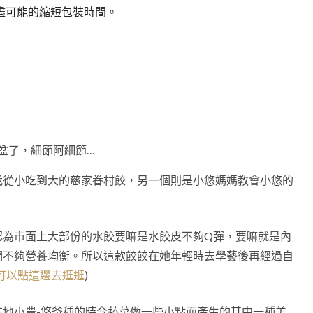
盡可能的縮短包裝時間。
盆了，細節阿細節…
我從小吃到大的慈家眷村餃，另一個則是小悠媽媽教會小悠的
認為市面上大部份的水餃要嘛是水餃皮不夠Q彈，要嘛就是內
們不夠營養均衡。所以這款餃餃在她年輕時去學藝後再經過自
可以點這邊去逛逛
)
地小農-悠爸種的時令蔬菜做一些小點而產生的其中一種美