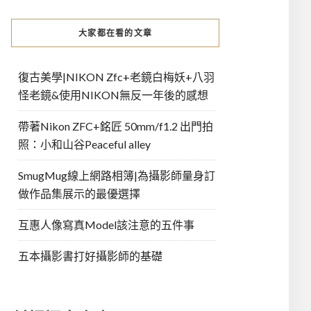
大家都在看的文章
復古美學|NIKON Zfc+老鏡白梅妖+八羽
怪老鏡&使用NIKON無反一年後的感想
帶著Nikon ZFC+銘匠 50mm/f1.2 出門拍
照：小和山谷Peaceful alley
SmugMug線上網路相簿|為攝影師量身訂
做作品集展示的最優選擇
互惠人像寫真Model該注意的五件事
五本攝影書打好攝影師的基礎