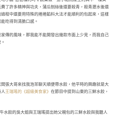
耗費了許多精神與功夫，蒲瓜刨絲後還要殺青，殺青瀝水後還
的過程中還要用特殊的捲捲餡料大法才能順利的包起來，這樣
候能吃得到清脆口感。
是家傳的風味，那我能不能開發出幾款市面上少見，而我自己
餃。
老闆張大哥來找我泡茶聊天順便帶水餃，他平時的興趣就是大
持人
王瑞瑤的《超級美食家》
在節目中提到山東的三鮮水餃，
牛牛水餃的吳大姐與王瑞瑤提出她父親包的三鮮水餃與我聽人