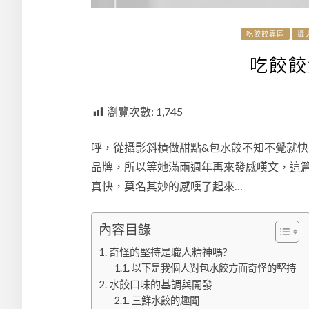
吃餃餃專區
攝
吃餃餃
瀏覽次數:
1,745
呼，從攝影斜槓做甜點&包水餃不知不覺就快
品牌，所以等她滿兩週年再來發感嘆文，這
真快，莫名其妙的感嘆了起來…
內容目錄
奇怪的堅持是職人精神嗎?
以下是我個人對包水餃方面奇怪的堅持
水餃口味的基調與開發
三鮮水餃的趣聞