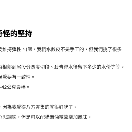
奇怪的堅持
要維持彈性。(嗯，我們水餃皮不是手工的，但我們挑了很多
由根部到尾段分長度切段、殺青瀝水後留下多少的水份等等。
視覺要有一致性。
~42公克最棒。
，因為我覺得八方雲集的就很好吃了。
心思調味，但是可以配醋麻油辣醬增加風味。