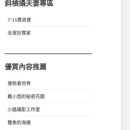
斜槓攝夫妻專區
7-11賣貨便
全家好賣家
優質內容推薦
傻熊看世界
戴小悠的秘密花園
小路攝影工作室
雙魚的海邊