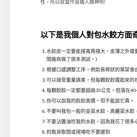
性，所以就當作是職人精神吧!
以下是我個人對包水餃方面
水餃皮一定要能撐寬再撐大，皮薄之外還
間廠商做了很多測試。)
根據口感調整工序，例如長條狀的葉菜會
可以接受重量誤差，但每顆餃餃擺起來的
每顆餃餃一定都要超過35公克，但落在40
你可以說我的餃餃高價，但不能說它貴。
不要叫我包一般的韭菜水餃、高麗菜水餃
不要沾醬油吃我的水餃，因為我花了很多
約取貨取間或現場吃不要遲到