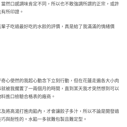
，當然口感調味肯定不同，所以也不敢強調所謂的正宗，或許
能有所印證。
這輩子吃過最好吃的水餃的評價，真是給了我滿滿的情緒價
好奇心使然的我起心動念下立刻行動，但在花蓮走遍各大小肉
事就被我擱置了一兩個月的時間，直到某天我才突然想到可以
物料進口檢驗合格表的廠商。
以及將高湯打進肉餡內，才會讓餃子多汁，所以不論是開發過
技巧與耐性的。水餡一多就難包製且難定型。