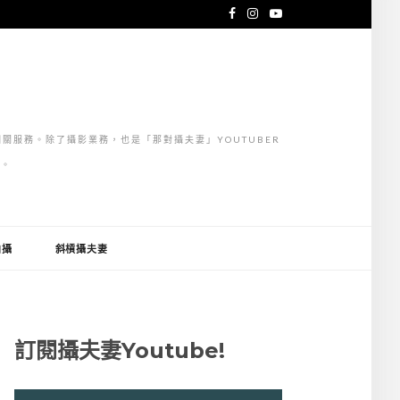
關服務。除了攝影業務，也是「那對攝夫妻」YOUTUBER
」。
拍攝
斜槓攝夫妻
訂閱攝夫妻Youtube!