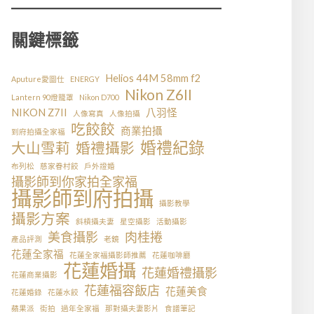
關鍵標籤
Helios 44M 58mm f2
Aputure愛圖仕
ENERGY
Nikon Z6II
Lantern 90燈籠罩
Nikon D700
NIKON Z7II
八羽怪
人像寫真
人像拍攝
吃餃餃
商業拍攝
到府拍攝全家福
婚禮紀錄
大山雪莉
婚禮攝影
布列松
慈家眷村餃
戶外證婚
攝影師到你家拍全家福
攝影師到府拍攝
攝影教學
攝影方案
斜槓攝夫妻
星空攝影
活動攝影
美食攝影
肉桂捲
產品評測
老鏡
花蓮全家福
花蓮全家福攝影師推薦
花蓮咖啡廳
花蓮婚攝
花蓮婚禮攝影
花蓮商業攝影
花蓮福容飯店
花蓮美食
花蓮婚錄
花蓮水餃
蘋果派
街拍
過年全家福
那對攝夫妻影片
食譜筆記