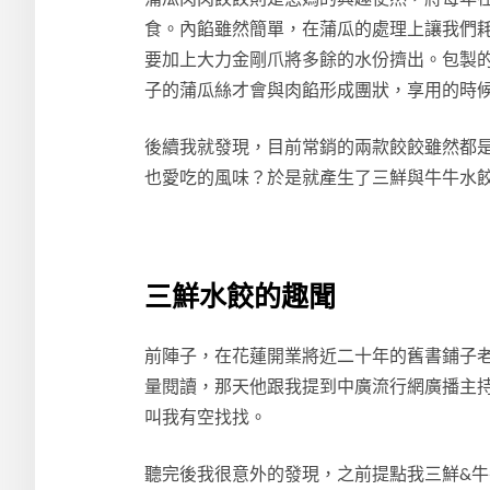
食。內餡雖然簡單，在蒲瓜的處理上讓我們
要加上大力金剛爪將多餘的水份擠出。包製
子的蒲瓜絲才會與肉餡形成團狀，享用的時
後續我就發現，目前常銷的兩款餃餃雖然都
也愛吃的風味？於是就產生了三鮮與牛牛水
三鮮水餃的趣聞
前陣子，在花蓮開業將近二十年的舊書鋪子
量閱讀，那天他跟我提到中廣流行網廣播主
叫我有空找找。
聽完後我很意外的發現，之前提點我三鮮&