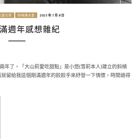
夫妻日常
斜槓攝夫妻
2025 年 7 月 8 日
滿週年感想雜紀
兩年了，「大山莉愛吃甜點」是小悠(雪莉本人)建立的斜槓
篇就留給我這個剛滿週年的餃餃手來紓發一下情懷，時間過得