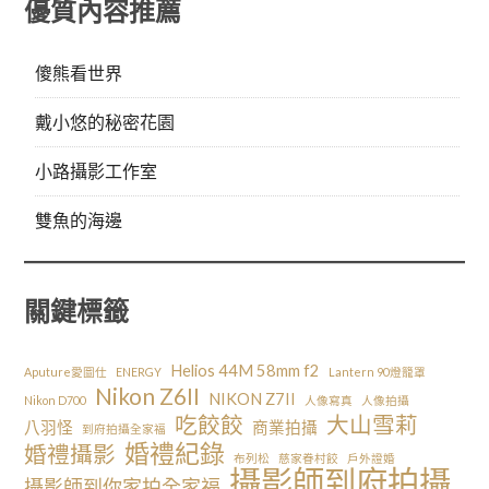
優質內容推薦
傻熊看世界
戴小悠的秘密花園
小路攝影工作室
雙魚的海邊
關鍵標籤
Helios 44M 58mm f2
Aputure愛圖仕
ENERGY
Lantern 90燈籠罩
Nikon Z6II
NIKON Z7II
Nikon D700
人像寫真
人像拍攝
吃餃餃
大山雪莉
八羽怪
商業拍攝
到府拍攝全家福
婚禮紀錄
婚禮攝影
布列松
慈家眷村餃
戶外證婚
攝影師到府拍攝
攝影師到你家拍全家福