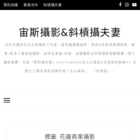
跳
預約拍攝
異業合作
斜槓攝夫妻
至
主
要
宙斯攝影&斜槓攝夫妻
內
容
位在花蓮的合法立案攝影工作室。提供婚禮攝錄影、美食&形象商業攝錄影、專
業/紀念人像寫真攝影、到府全家福/外拍、長期攝影合作等攝影相關服務。除了
攝影業務，也是「那對攝夫妻」YOUTUBER以及大山雪莉&吃餃餃的斜槓人! 也
創立了攝夫妻的品牌宇宙「大山雪莉」、「吃餃餃」。
標籤:
花蓮商業攝影