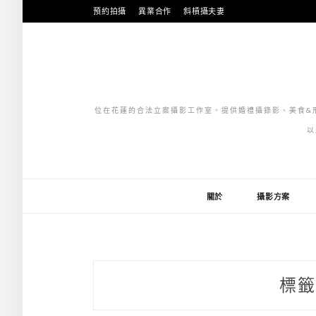
跳
預約拍攝
異業合作
斜槓攝夫妻
至
主
要
內
容
位在花蓮的合法立案攝影工作室。提供婚禮攝錄影、美食&形
以
關於
攝影方案
標籤