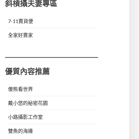
斜槓攝夫妻專區
7-11賣貨便
全家好賣家
優質內容推薦
傻熊看世界
戴小悠的秘密花園
小路攝影工作室
雙魚的海邊