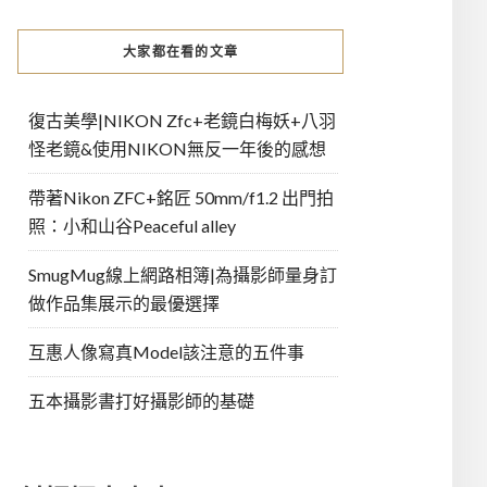
大家都在看的文章
復古美學|NIKON Zfc+老鏡白梅妖+八羽
怪老鏡&使用NIKON無反一年後的感想
帶著Nikon ZFC+銘匠 50mm/f1.2 出門拍
照：小和山谷Peaceful alley
SmugMug線上網路相簿|為攝影師量身訂
做作品集展示的最優選擇
互惠人像寫真Model該注意的五件事
五本攝影書打好攝影師的基礎