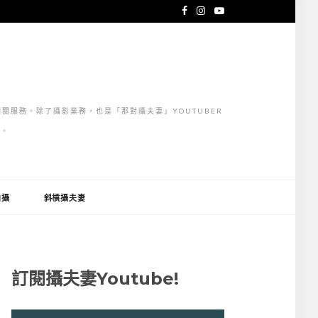
關服務。除了攝影業務，也是「那對攝夫妻」YOUTUBER
」。
拍攝
斜槓攝夫妻
訂閱攝夫妻Youtube!