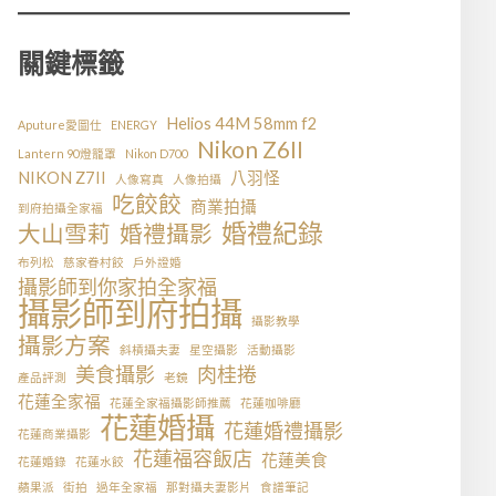
關鍵標籤
Helios 44M 58mm f2
Aputure愛圖仕
ENERGY
Nikon Z6II
Lantern 90燈籠罩
Nikon D700
NIKON Z7II
八羽怪
人像寫真
人像拍攝
吃餃餃
商業拍攝
到府拍攝全家福
婚禮紀錄
大山雪莉
婚禮攝影
布列松
慈家眷村餃
戶外證婚
攝影師到你家拍全家福
攝影師到府拍攝
攝影教學
攝影方案
斜槓攝夫妻
星空攝影
活動攝影
美食攝影
肉桂捲
產品評測
老鏡
花蓮全家福
花蓮全家福攝影師推薦
花蓮咖啡廳
花蓮婚攝
花蓮婚禮攝影
花蓮商業攝影
花蓮福容飯店
花蓮美食
花蓮婚錄
花蓮水餃
蘋果派
街拍
過年全家福
那對攝夫妻影片
食譜筆記