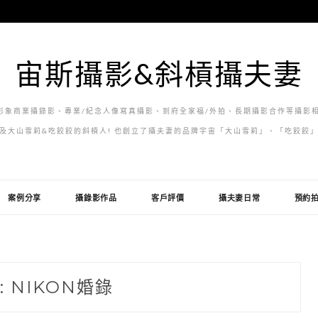
宙斯攝影&斜槓攝夫妻
象商業攝錄影、專業/紀念人像寫真攝影、到府全家福/外拍、長期攝影合作等攝影相
及大山雪莉&吃餃餃的斜槓人! 也創立了攝夫妻的品牌宇宙「大山雪莉」、「吃餃餃
案例分享
攝錄影作品
客戶評價
攝夫妻日常
預約
:
NIKON婚錄