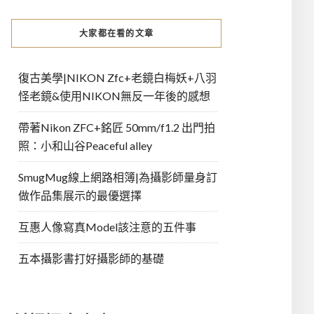
大家都在看的文章
復古美學|NIKON Zfc+老鏡白梅妖+八羽
怪老鏡&使用NIKON無反一年後的感想
帶著Nikon ZFC+銘匠 50mm/f1.2 出門拍
照：小和山谷Peaceful alley
SmugMug線上網路相簿|為攝影師量身訂
做作品集展示的最優選擇
互惠人像寫真Model該注意的五件事
五本攝影書打好攝影師的基礎