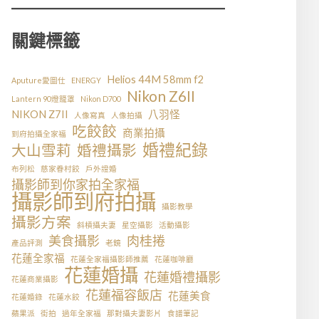
關鍵標籤
Helios 44M 58mm f2
Aputure愛圖仕
ENERGY
Nikon Z6II
Lantern 90燈籠罩
Nikon D700
NIKON Z7II
八羽怪
人像寫真
人像拍攝
吃餃餃
商業拍攝
到府拍攝全家福
婚禮紀錄
大山雪莉
婚禮攝影
布列松
慈家眷村餃
戶外證婚
攝影師到你家拍全家福
攝影師到府拍攝
攝影教學
攝影方案
斜槓攝夫妻
星空攝影
活動攝影
美食攝影
肉桂捲
產品評測
老鏡
花蓮全家福
花蓮全家福攝影師推薦
花蓮咖啡廳
花蓮婚攝
花蓮婚禮攝影
花蓮商業攝影
花蓮福容飯店
花蓮美食
花蓮婚錄
花蓮水餃
蘋果派
街拍
過年全家福
那對攝夫妻影片
食譜筆記