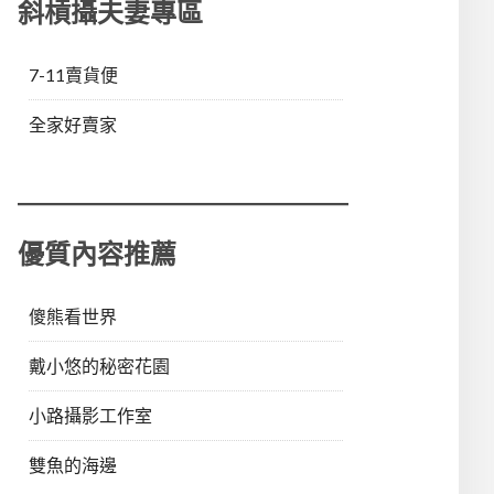
斜槓攝夫妻專區
7-11賣貨便
全家好賣家
優質內容推薦
傻熊看世界
戴小悠的秘密花園
小路攝影工作室
雙魚的海邊