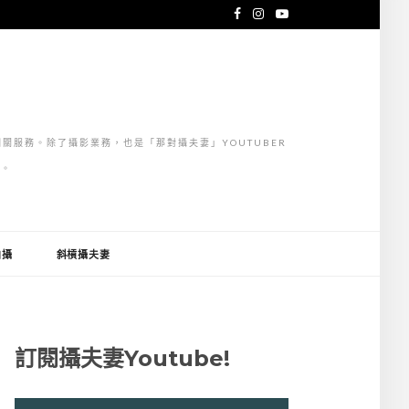
關服務。除了攝影業務，也是「那對攝夫妻」YOUTUBER
」。
拍攝
斜槓攝夫妻
訂閱攝夫妻Youtube!