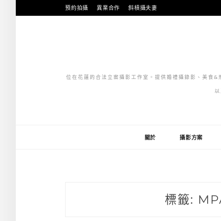
跳
預約拍攝
異業合作
斜槓攝夫妻
至
主
要
內
容
位在花蓮的合法立案攝影工作室。提供婚禮攝錄影、美食&形
以
關於
攝影方案
標籤:
M