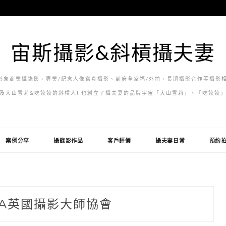
宙斯攝影&斜槓攝夫妻
象商業攝錄影、專業/紀念人像寫真攝影、到府全家福/外拍、長期攝影合作等攝影相
及大山雪莉&吃餃餃的斜槓人! 也創立了攝夫妻的品牌宇宙「大山雪莉」、「吃餃餃
案例分享
攝錄影作品
客戶評價
攝夫妻日常
預約
PA英國攝影大師協會