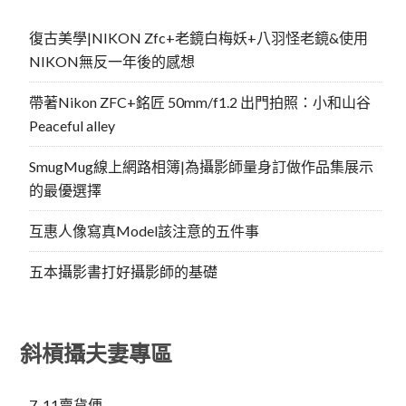
復古美學|NIKON Zfc+老鏡白梅妖+八羽怪老鏡&使用
NIKON無反一年後的感想
帶著Nikon ZFC+銘匠 50mm/f1.2 出門拍照：小和山谷
Peaceful alley
SmugMug線上網路相簿|為攝影師量身訂做作品集展示
的最優選擇
互惠人像寫真Model該注意的五件事
五本攝影書打好攝影師的基礎
斜槓攝夫妻專區
7-11賣貨便