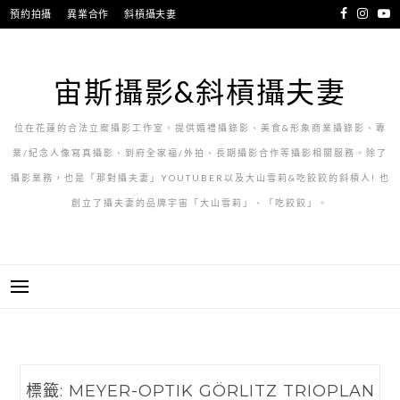
跳
預約拍攝
異業合作
斜槓攝夫妻
至
主
要
宙斯攝影&斜槓攝夫妻
內
容
位在花蓮的合法立案攝影工作室。提供婚禮攝錄影、美食&形象商業攝錄影、專
業/紀念人像寫真攝影、到府全家福/外拍、長期攝影合作等攝影相關服務。除了
攝影業務，也是「那對攝夫妻」YOUTUBER以及大山雪莉&吃餃餃的斜槓人! 也
創立了攝夫妻的品牌宇宙「大山雪莉」、「吃餃餃」。
標籤:
MEYER-OPTIK GÖRLITZ TRIOPLAN