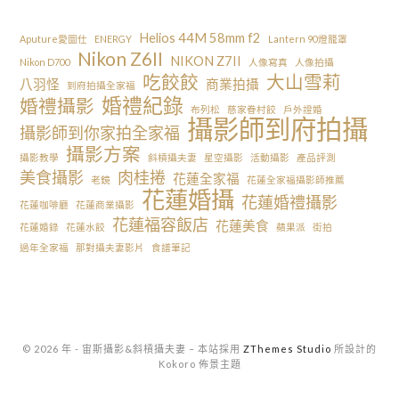
Helios 44M 58mm f2
Aputure愛圖仕
ENERGY
Lantern 90燈籠罩
Nikon Z6II
NIKON Z7II
Nikon D700
人像寫真
人像拍攝
吃餃餃
大山雪莉
八羽怪
商業拍攝
到府拍攝全家福
婚禮紀錄
婚禮攝影
布列松
慈家眷村餃
戶外證婚
攝影師到府拍攝
攝影師到你家拍全家福
攝影方案
攝影教學
斜槓攝夫妻
星空攝影
活動攝影
產品評測
美食攝影
肉桂捲
花蓮全家福
老鏡
花蓮全家福攝影師推薦
花蓮婚攝
花蓮婚禮攝影
花蓮咖啡廳
花蓮商業攝影
花蓮福容飯店
花蓮美食
花蓮婚錄
花蓮水餃
蘋果派
街拍
過年全家福
那對攝夫妻影片
食譜筆記
© 2026 年 - 宙斯攝影&斜槓攝夫妻
–
本站採用
ZThemes Studio
所設計的
Kokoro 佈景主題