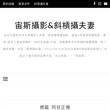
跳
預約拍攝
異業合作
斜槓攝夫妻
至
主
要
宙斯攝影&斜槓攝夫妻
內
容
位在花蓮的合法立案攝影工作室。提供婚禮攝錄影、美食&形象商業攝錄影、專
業/紀念人像寫真攝影、到府全家福/外拍、長期攝影合作等攝影相關服務。除了
攝影業務，也是「那對攝夫妻」YOUTUBER以及大山雪莉&吃餃餃的斜槓人! 也
創立了攝夫妻的品牌宇宙「大山雪莉」、「吃餃餃」。
標籤:
阿甘正傳