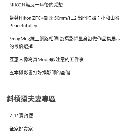
NIKON無反一年後的感想
帶著Nikon ZFC+銘匠 50mm/f1.2 出門拍照：小和山谷
Peaceful alley
SmugMug線上網路相簿|為攝影師量身訂做作品集展示
的最優選擇
互惠人像寫真Model該注意的五件事
五本攝影書打好攝影師的基礎
斜槓攝夫妻專區
7-11賣貨便
全家好賣家