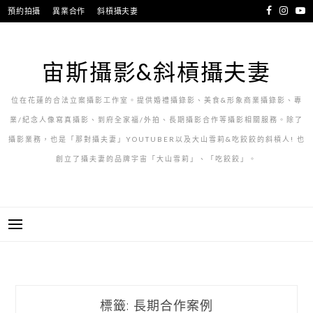
跳
預約拍攝
異業合作
斜槓攝夫妻
至
主
要
宙斯攝影&斜槓攝夫妻
內
容
位在花蓮的合法立案攝影工作室。提供婚禮攝錄影、美食&形象商業攝錄影、專
業/紀念人像寫真攝影、到府全家福/外拍、長期攝影合作等攝影相關服務。除了
攝影業務，也是「那對攝夫妻」YOUTUBER以及大山雪莉&吃餃餃的斜槓人! 也
創立了攝夫妻的品牌宇宙「大山雪莉」、「吃餃餃」。
標籤:
長期合作案例