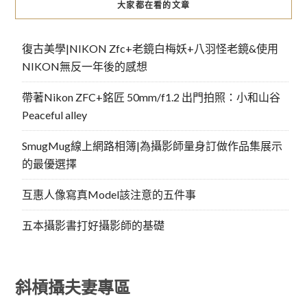
大家都在看的文章
復古美學|NIKON Zfc+老鏡白梅妖+八羽怪老鏡&使用
NIKON無反一年後的感想
帶著Nikon ZFC+銘匠 50mm/f1.2 出門拍照：小和山谷
Peaceful alley
SmugMug線上網路相簿|為攝影師量身訂做作品集展示
的最優選擇
互惠人像寫真Model該注意的五件事
五本攝影書打好攝影師的基礎
斜槓攝夫妻專區