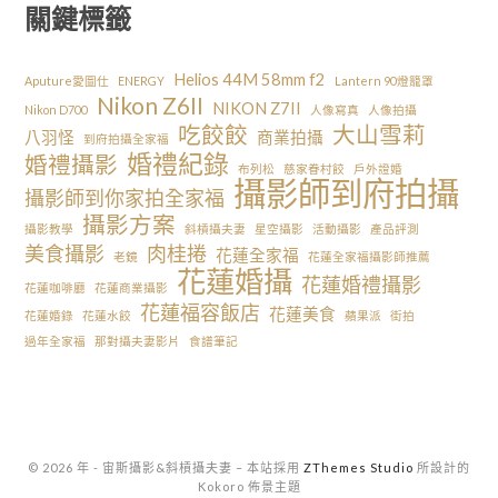
關鍵標籤
Helios 44M 58mm f2
Aputure愛圖仕
ENERGY
Lantern 90燈籠罩
Nikon Z6II
NIKON Z7II
Nikon D700
人像寫真
人像拍攝
吃餃餃
大山雪莉
八羽怪
商業拍攝
到府拍攝全家福
婚禮紀錄
婚禮攝影
布列松
慈家眷村餃
戶外證婚
攝影師到府拍攝
攝影師到你家拍全家福
攝影方案
攝影教學
斜槓攝夫妻
星空攝影
活動攝影
產品評測
美食攝影
肉桂捲
花蓮全家福
老鏡
花蓮全家福攝影師推薦
花蓮婚攝
花蓮婚禮攝影
花蓮咖啡廳
花蓮商業攝影
花蓮福容飯店
花蓮美食
花蓮婚錄
花蓮水餃
蘋果派
街拍
過年全家福
那對攝夫妻影片
食譜筆記
© 2026 年 - 宙斯攝影&斜槓攝夫妻
–
本站採用
ZThemes Studio
所設計的
Kokoro 佈景主題