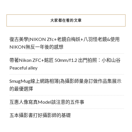
大家都在看的文章
復古美學|NIKON Zfc+老鏡白梅妖+八羽怪老鏡&使用
NIKON無反一年後的感想
帶著Nikon ZFC+銘匠 50mm/f1.2 出門拍照：小和山谷
Peaceful alley
SmugMug線上網路相簿|為攝影師量身訂做作品集展示
的最優選擇
互惠人像寫真Model該注意的五件事
五本攝影書打好攝影師的基礎