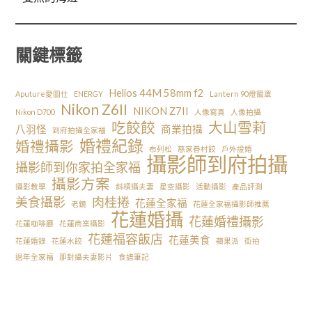
關鍵標籤
Helios 44M 58mm f2
Aputure愛圖仕
ENERGY
Lantern 90燈籠罩
Nikon Z6II
NIKON Z7II
Nikon D700
人像寫真
人像拍攝
吃餃餃
大山雪莉
八羽怪
商業拍攝
到府拍攝全家福
婚禮紀錄
婚禮攝影
布列松
慈家眷村餃
戶外證婚
攝影師到府拍攝
攝影師到你家拍全家福
攝影方案
攝影教學
斜槓攝夫妻
星空攝影
活動攝影
產品評測
美食攝影
肉桂捲
花蓮全家福
老鏡
花蓮全家福攝影師推薦
花蓮婚攝
花蓮婚禮攝影
花蓮咖啡廳
花蓮商業攝影
花蓮福容飯店
花蓮美食
花蓮婚錄
花蓮水餃
蘋果派
街拍
過年全家福
那對攝夫妻影片
食譜筆記