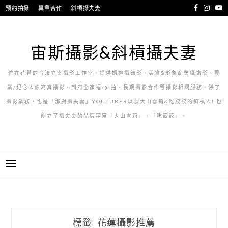
跳
預約拍攝
異業合作
斜槓攝夫妻
至
主
要
宙斯攝影&斜槓攝夫妻
內
容
位在花蓮的合法立案攝影工作室。提供婚禮攝錄影、美食&形象商業攝錄影、專
業/紀念人像寫真攝影、到府全家福/外拍、長期攝影合作等攝影相關服務。除了
攝影業務，也是「那對攝夫妻」YOUTUBER以及大山雪莉&吃餃餃的斜槓人! 也
創立了攝夫妻的品牌宇宙「大山雪莉」、「吃餃餃」。
標籤:
花蓮攝影推薦