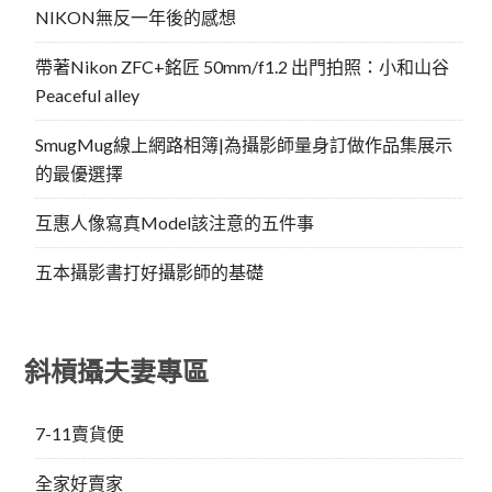
NIKON無反一年後的感想
帶著Nikon ZFC+銘匠 50mm/f1.2 出門拍照：小和山谷
Peaceful alley
SmugMug線上網路相簿|為攝影師量身訂做作品集展示
的最優選擇
互惠人像寫真Model該注意的五件事
五本攝影書打好攝影師的基礎
斜槓攝夫妻專區
7-11賣貨便
全家好賣家