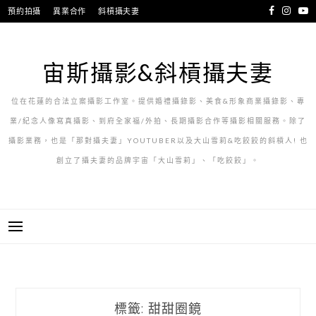
跳
預約拍攝
異業合作
斜槓攝夫妻
至
主
要
宙斯攝影&斜槓攝夫妻
內
容
位在花蓮的合法立案攝影工作室。提供婚禮攝錄影、美食&形象商業攝錄影、專
業/紀念人像寫真攝影、到府全家福/外拍、長期攝影合作等攝影相關服務。除了
攝影業務，也是「那對攝夫妻」YOUTUBER以及大山雪莉&吃餃餃的斜槓人! 也
創立了攝夫妻的品牌宇宙「大山雪莉」、「吃餃餃」。
標籤:
甜甜圈鏡