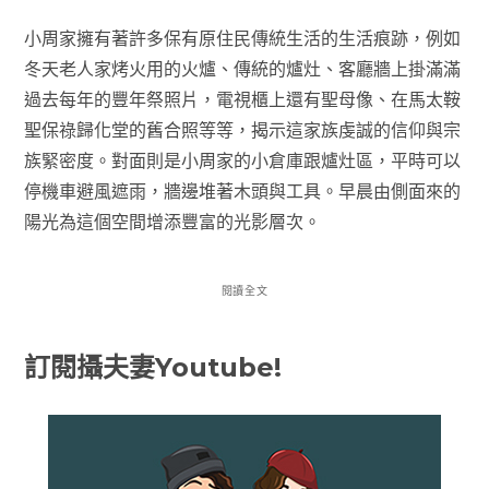
小周家擁有著許多保有原住民傳統生活的生活痕跡，例如
冬天老人家烤火用的火爐、傳統的爐灶、客廳牆上掛滿滿
過去每年的豐年祭照片，電視櫃上還有聖母像、在馬太鞍
聖保祿歸化堂的舊合照等等，揭示這家族虔誠的信仰與宗
族緊密度。對面則是小周家的小倉庫跟爐灶區，平時可以
停機車避風遮雨，牆邊堆著木頭與工具。早晨由側面來的
陽光為這個空間增添豐富的光影層次。
閱讀全文
訂閱攝夫妻Youtube!