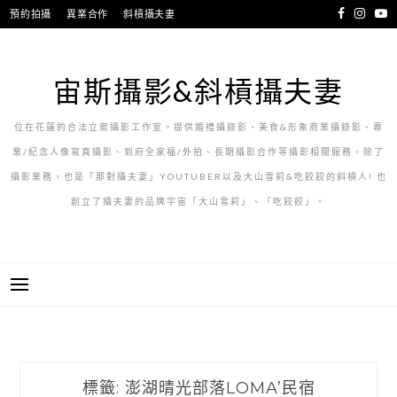
跳
預約拍攝
異業合作
斜槓攝夫妻
至
主
要
宙斯攝影&斜槓攝夫妻
內
容
位在花蓮的合法立案攝影工作室。提供婚禮攝錄影、美食&形象商業攝錄影、專
業/紀念人像寫真攝影、到府全家福/外拍、長期攝影合作等攝影相關服務。除了
攝影業務，也是「那對攝夫妻」YOUTUBER以及大山雪莉&吃餃餃的斜槓人! 也
創立了攝夫妻的品牌宇宙「大山雪莉」、「吃餃餃」。
標籤:
澎湖晴光部落LOMA’民宿