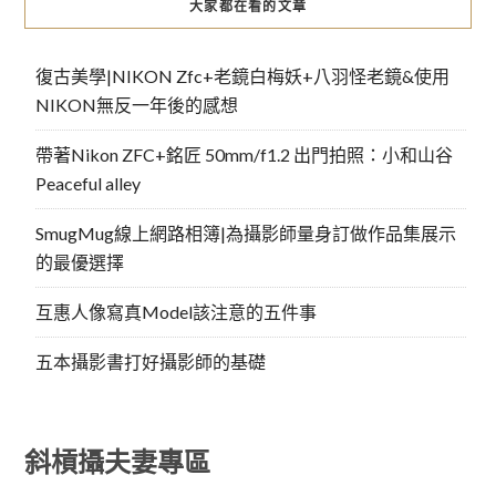
大家都在看的文章
復古美學|NIKON Zfc+老鏡白梅妖+八羽怪老鏡&使用
NIKON無反一年後的感想
帶著Nikon ZFC+銘匠 50mm/f1.2 出門拍照：小和山谷
Peaceful alley
SmugMug線上網路相簿|為攝影師量身訂做作品集展示
的最優選擇
互惠人像寫真Model該注意的五件事
五本攝影書打好攝影師的基礎
斜槓攝夫妻專區