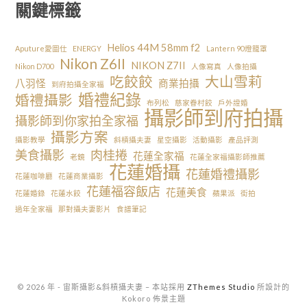
關鍵標籤
Helios 44M 58mm f2
Aputure愛圖仕
ENERGY
Lantern 90燈籠罩
Nikon Z6II
NIKON Z7II
Nikon D700
人像寫真
人像拍攝
吃餃餃
大山雪莉
八羽怪
商業拍攝
到府拍攝全家福
婚禮紀錄
婚禮攝影
布列松
慈家眷村餃
戶外證婚
攝影師到府拍攝
攝影師到你家拍全家福
攝影方案
攝影教學
斜槓攝夫妻
星空攝影
活動攝影
產品評測
美食攝影
肉桂捲
花蓮全家福
老鏡
花蓮全家福攝影師推薦
花蓮婚攝
花蓮婚禮攝影
花蓮咖啡廳
花蓮商業攝影
花蓮福容飯店
花蓮美食
花蓮婚錄
花蓮水餃
蘋果派
街拍
過年全家福
那對攝夫妻影片
食譜筆記
© 2026 年 - 宙斯攝影&斜槓攝夫妻
–
本站採用
ZThemes Studio
所設計的
Kokoro 佈景主題