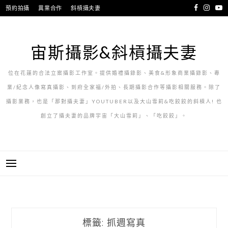
跳
預約拍攝
異業合作
斜槓攝夫妻
至
主
要
宙斯攝影&斜槓攝夫妻
內
容
位在花蓮的合法立案攝影工作室。提供婚禮攝錄影、美食&形象商業攝錄影、專
業/紀念人像寫真攝影、到府全家福/外拍、長期攝影合作等攝影相關服務。除了
攝影業務，也是「那對攝夫妻」YOUTUBER以及大山雪莉&吃餃餃的斜槓人! 也
創立了攝夫妻的品牌宇宙「大山雪莉」、「吃餃餃」。
標籤:
抓週寫真