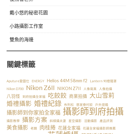
戴小悠的秘密花園
小路攝影工作室
雙魚的海邊
關鍵標籤
Helios 44M 58mm f2
Aputure愛圖仕
ENERGY
Lantern 90燈籠罩
Nikon Z6II
NIKON Z7II
Nikon D700
人像寫真
人像拍攝
吃餃餃
大山雪莉
八羽怪
商業拍攝
到府拍攝全家福
婚禮紀錄
婚禮攝影
布列松
慈家眷村餃
戶外證婚
攝影師到府拍攝
攝影師到你家拍全家福
攝影方案
攝影教學
斜槓攝夫妻
星空攝影
活動攝影
產品評測
美食攝影
肉桂捲
花蓮全家福
老鏡
花蓮全家福攝影師推薦