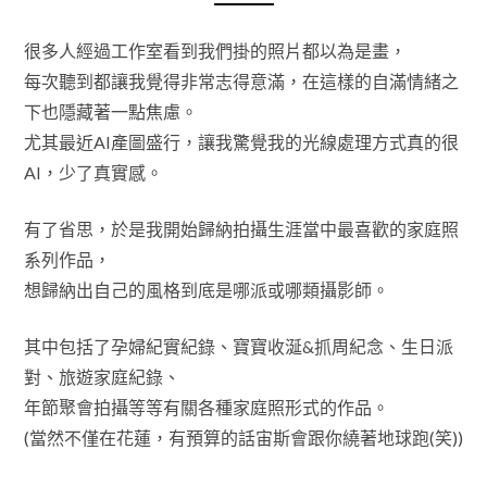
很多人經過工作室看到我們掛的照片都以為是畫，
每次聽到都讓我覺得非常志得意滿，在這樣的自滿情緒之
下也隱藏著一點焦慮。
尤其最近AI產圖盛行，讓我驚覺我的光線處理方式真的很
AI，少了真實感。
有了省思，於是我開始歸納拍攝生涯當中最喜歡的家庭照
系列作品，
想歸納出自己的風格到底是哪派或哪類攝影師。
其中包括了孕婦紀實紀錄、寶寶收涎&抓周紀念、生日派
對、旅遊家庭紀錄、
年節聚會拍攝等等有關各種家庭照形式的作品。
(當然不僅在花蓮，有預算的話宙斯會跟你繞著地球跑(笑))