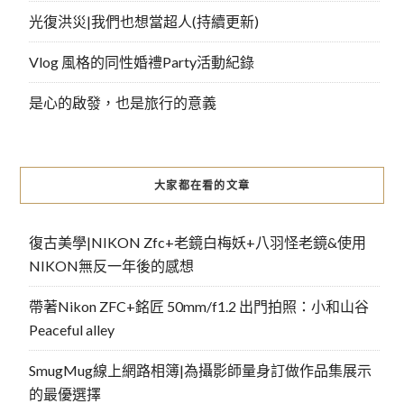
光復洪災|我們也想當超人(持續更新)
Vlog 風格的同性婚禮Party活動紀錄
是心的啟發，也是旅行的意義
大家都在看的文章
復古美學|NIKON Zfc+老鏡白梅妖+八羽怪老鏡&使用
NIKON無反一年後的感想
帶著Nikon ZFC+銘匠 50mm/f1.2 出門拍照：小和山谷
Peaceful alley
SmugMug線上網路相簿|為攝影師量身訂做作品集展示
的最優選擇