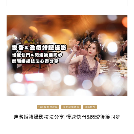
100個婚禮故事
攝影師知識庫
攝影教學
進階婚禮攝影技法分享|慢速快門&閃燈後簾同步