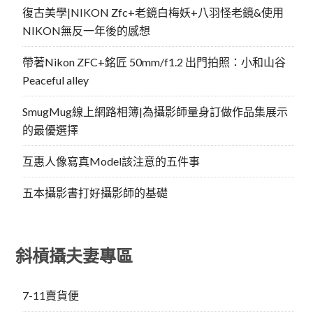
復古美學|NIKON Zfc+老鏡白梅妖+八羽怪老鏡&使用
NIKON無反一年後的感想
帶著Nikon ZFC+銘匠 50mm/f1.2 出門拍照：小和山谷
Peaceful alley
SmugMug線上網路相簿|為攝影師量身訂做作品集展示
的最優選擇
互惠人像寫真Model該注意的五件事
五本攝影書打好攝影師的基礎
斜槓攝夫妻專區
7-11賣貨便