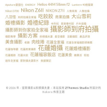
Helios 44M 58mm f2
Aputure愛圖仕
ENERGY
Lantern 90燈籠罩
Nikon Z6II
NIKON Z7II
Nikon D700
人像寫真
人像拍攝
吃餃餃
大山雪莉
八羽怪
商業拍攝
到府拍攝全家福
婚禮紀錄
婚禮攝影
布列松
慈家眷村餃
戶外證婚
攝影師到府拍攝
攝影師到你家拍全家福
攝影方案
攝影教學
斜槓攝夫妻
星空攝影
活動攝影
產品評測
美食攝影
肉桂捲
花蓮全家福
老鏡
花蓮全家福攝影師推薦
花蓮婚攝
花蓮婚禮攝影
花蓮咖啡廳
花蓮商業攝影
花蓮福容飯店
花蓮美食
花蓮婚錄
花蓮水餃
蘋果派
街拍
過年全家福
那對攝夫妻影片
食譜筆記
© 2026 年 - 宙斯攝影&斜槓攝夫妻
–
本站採用
ZThemes Studio
所設計的
Kokoro 佈景主題