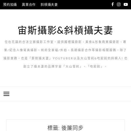
跳
預約拍攝
異業合作
斜槓攝夫妻
至
主
要
宙斯攝影&斜槓攝夫妻
內
容
位在花蓮的合法立案攝影工作室。提供婚禮攝錄影、美食&形象商業攝錄影、專
業/紀念人像寫真攝影、到府全家福/外拍、長期攝影合作等攝影相關服務。除了
攝影業務，也是「那對攝夫妻」YOUTUBER以及大山雪莉&吃餃餃的斜槓人! 也
創立了攝夫妻的品牌宇宙「大山雪莉」、「吃餃餃」。
標籤:
後簾同步