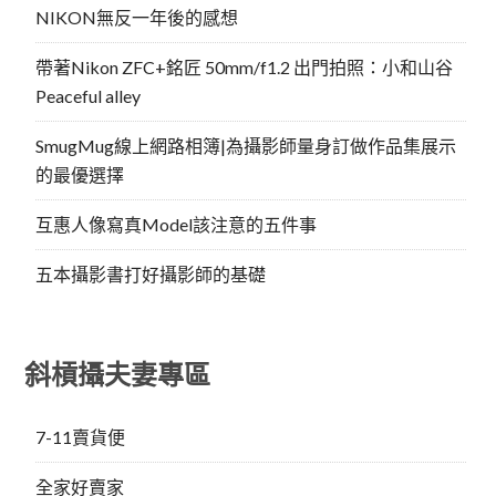
NIKON無反一年後的感想
帶著Nikon ZFC+銘匠 50mm/f1.2 出門拍照：小和山谷
Peaceful alley
SmugMug線上網路相簿|為攝影師量身訂做作品集展示
的最優選擇
互惠人像寫真Model該注意的五件事
五本攝影書打好攝影師的基礎
斜槓攝夫妻專區
7-11賣貨便
全家好賣家