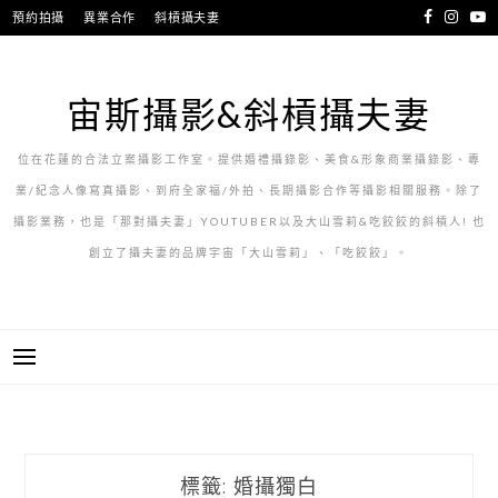
跳
預約拍攝
異業合作
斜槓攝夫妻
至
主
要
宙斯攝影&斜槓攝夫妻
內
容
位在花蓮的合法立案攝影工作室。提供婚禮攝錄影、美食&形象商業攝錄影、專
業/紀念人像寫真攝影、到府全家福/外拍、長期攝影合作等攝影相關服務。除了
攝影業務，也是「那對攝夫妻」YOUTUBER以及大山雪莉&吃餃餃的斜槓人! 也
創立了攝夫妻的品牌宇宙「大山雪莉」、「吃餃餃」。
標籤:
婚攝獨白