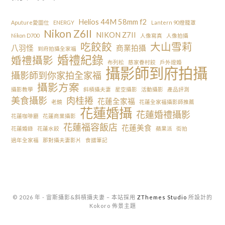
Helios 44M 58mm f2
Aputure愛圖仕
ENERGY
Lantern 90燈籠罩
Nikon Z6II
NIKON Z7II
Nikon D700
人像寫真
人像拍攝
吃餃餃
大山雪莉
八羽怪
商業拍攝
到府拍攝全家福
婚禮紀錄
婚禮攝影
布列松
慈家眷村餃
戶外證婚
攝影師到府拍攝
攝影師到你家拍全家福
攝影方案
攝影教學
斜槓攝夫妻
星空攝影
活動攝影
產品評測
美食攝影
肉桂捲
花蓮全家福
老鏡
花蓮全家福攝影師推薦
花蓮婚攝
花蓮婚禮攝影
花蓮咖啡廳
花蓮商業攝影
花蓮福容飯店
花蓮美食
花蓮婚錄
花蓮水餃
蘋果派
街拍
過年全家福
那對攝夫妻影片
食譜筆記
© 2026 年 - 宙斯攝影&斜槓攝夫妻
–
本站採用
ZThemes Studio
所設計的
Kokoro 佈景主題