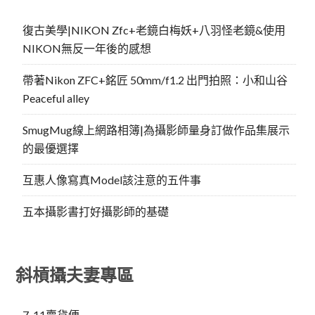
復古美學|NIKON Zfc+老鏡白梅妖+八羽怪老鏡&使用
NIKON無反一年後的感想
帶著Nikon ZFC+銘匠 50mm/f1.2 出門拍照：小和山谷
Peaceful alley
SmugMug線上網路相簿|為攝影師量身訂做作品集展示
的最優選擇
互惠人像寫真Model該注意的五件事
五本攝影書打好攝影師的基礎
斜槓攝夫妻專區
7-11賣貨便