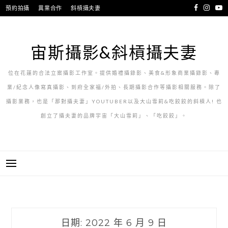
跳
預約拍攝
異業合作
斜槓攝夫妻
至
主
要
宙斯攝影&斜槓攝夫妻
內
容
位在花蓮的合法立案攝影工作室。提供婚禮攝錄影、美食&形象商業攝錄影、專
業/紀念人像寫真攝影、到府全家福/外拍、長期攝影合作等攝影相關服務。除了
攝影業務，也是「那對攝夫妻」YOUTUBER以及大山雪莉&吃餃餃的斜槓人! 也
創立了攝夫妻的品牌宇宙「大山雪莉」、「吃餃餃」。
日期:
2022 年 6 月 9 日