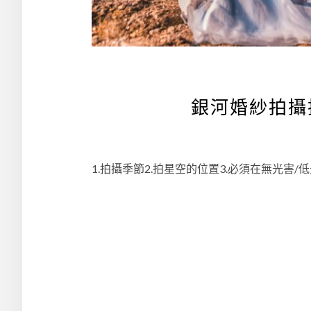
銀河婚紗拍攝技
1.拍攝季節2.拍星空的位置3.必須在無光害/