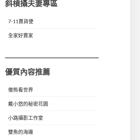
斜槓攝夫妻專區
7-11賣貨便
全家好賣家
優質內容推薦
傻熊看世界
戴小悠的秘密花園
小路攝影工作室
雙魚的海邊