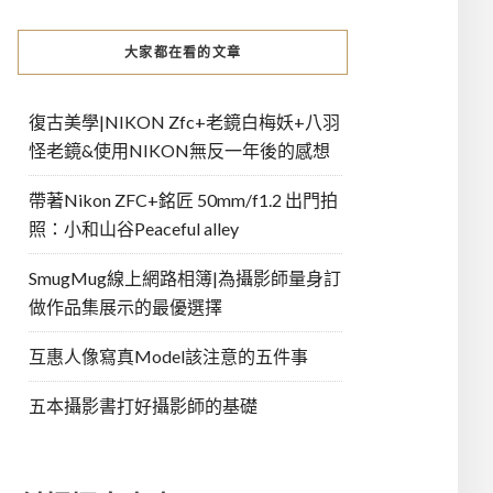
大家都在看的文章
復古美學|NIKON Zfc+老鏡白梅妖+八羽
怪老鏡&使用NIKON無反一年後的感想
帶著Nikon ZFC+銘匠 50mm/f1.2 出門拍
照：小和山谷Peaceful alley
SmugMug線上網路相簿|為攝影師量身訂
做作品集展示的最優選擇
互惠人像寫真Model該注意的五件事
五本攝影書打好攝影師的基礎