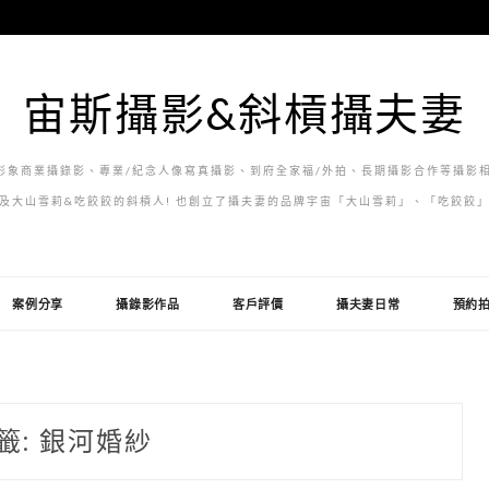
宙斯攝影&斜槓攝夫妻
象商業攝錄影、專業/紀念人像寫真攝影、到府全家福/外拍、長期攝影合作等攝影相
及大山雪莉&吃餃餃的斜槓人! 也創立了攝夫妻的品牌宇宙「大山雪莉」、「吃餃餃
案例分享
攝錄影作品
客戶評價
攝夫妻日常
預約
籤:
銀河婚紗