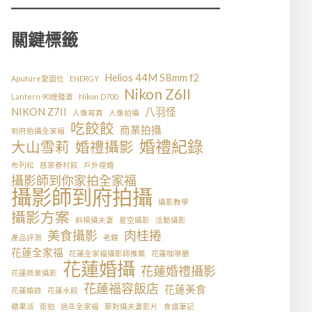
關鍵標籤
Helios 44M 58mm f2
Aputure愛圖仕
ENERGY
Nikon Z6II
Lantern 90燈籠罩
Nikon D700
NIKON Z7II
八羽怪
人像寫真
人像拍攝
吃餃餃
商業拍攝
到府拍攝全家福
婚禮紀錄
大山雪莉
婚禮攝影
布列松
慈家眷村餃
戶外證婚
攝影師到你家拍全家福
攝影師到府拍攝
攝影教學
攝影方案
斜槓攝夫妻
星空攝影
活動攝影
美食攝影
肉桂捲
產品評測
老鏡
花蓮全家福
花蓮全家福攝影師推薦
花蓮咖啡廳
花蓮婚攝
花蓮婚禮攝影
花蓮商業攝影
花蓮福容飯店
花蓮美食
花蓮婚錄
花蓮水餃
蘋果派
街拍
過年全家福
那對攝夫妻影片
食譜筆記