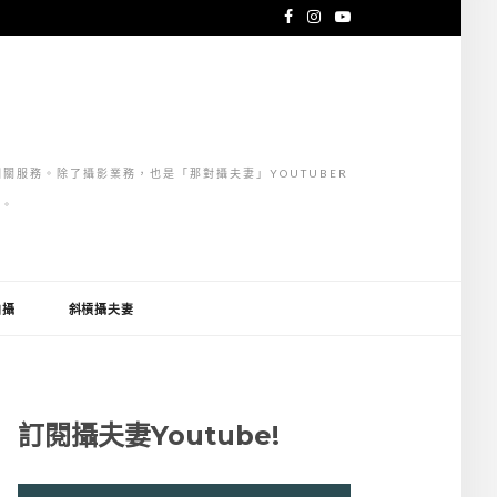
關服務。除了攝影業務，也是「那對攝夫妻」YOUTUBER
」。
拍攝
斜槓攝夫妻
訂閱攝夫妻Youtube!