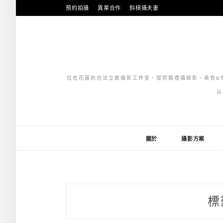
跳
預約拍攝
異業合作
斜槓攝夫妻
至
主
要
內
容
位在花蓮的合法立案攝影工作室。提供婚禮攝錄影、美食&形
以
關於
攝影方案
標