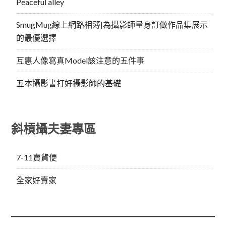
Peaceful alley
SmugMug線上網路相簿|為攝影師量身訂做作品集展示
的最優選擇
互惠人像寫真Model該注意的五件事
五本攝影書打好攝影師的基礎
斜槓攝夫妻專區
7-11賣貨便
全家好賣家