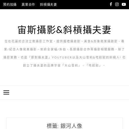
跳
預約拍攝
異業合作
斜槓攝夫妻
至
主
要
宙斯攝影&斜槓攝夫妻
內
容
位在花蓮的合法立案攝影工作室。提供婚禮攝錄影、美食&形象商業攝錄影、專
業/紀念人像寫真攝影、到府全家福/外拍、長期攝影合作等攝影相關服務。除了
攝影業務，也是「那對攝夫妻」YOUTUBER以及大山雪莉&吃餃餃的斜槓人! 也
創立了攝夫妻的品牌宇宙「大山雪莉」、「吃餃餃」。
標籤:
銀河人像