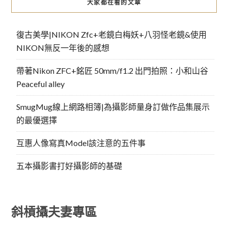
大家都在看的文章
復古美學|NIKON Zfc+老鏡白梅妖+八羽怪老鏡&使用
NIKON無反一年後的感想
帶著Nikon ZFC+銘匠 50mm/f1.2 出門拍照：小和山谷
Peaceful alley
SmugMug線上網路相簿|為攝影師量身訂做作品集展示
的最優選擇
互惠人像寫真Model該注意的五件事
五本攝影書打好攝影師的基礎
斜槓攝夫妻專區