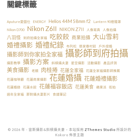
關鍵標籤
Helios 44M 58mm f2
Aputure愛圖仕
ENERGY
Lantern 90燈籠罩
Nikon Z6II
NIKON Z7II
Nikon D700
人像寫真
人像拍攝
吃餃餃
大山雪莉
八羽怪
商業拍攝
到府拍攝全家福
婚禮紀錄
婚禮攝影
布列松
慈家眷村餃
戶外證婚
攝影師到府拍攝
攝影師到你家拍全家福
攝影方案
攝影教學
斜槓攝夫妻
星空攝影
活動攝影
產品評測
美食攝影
肉桂捲
花蓮全家福
老鏡
花蓮全家福攝影師推薦
花蓮婚攝
花蓮婚禮攝影
花蓮咖啡廳
花蓮商業攝影
花蓮福容飯店
花蓮美食
花蓮婚錄
花蓮水餃
蘋果派
街拍
過年全家福
那對攝夫妻影片
食譜筆記
© 2026 年 - 宙斯攝影&斜槓攝夫妻
–
本站採用
ZThemes Studio
所設計的
Kokoro 佈景主題