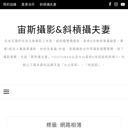
跳
預約拍攝
異業合作
斜槓攝夫妻
至
主
要
宙斯攝影&斜槓攝夫妻
內
容
位在花蓮的合法立案攝影工作室。提供婚禮攝錄影、美食&形象商業攝錄影、專
業/紀念人像寫真攝影、到府全家福/外拍、長期攝影合作等攝影相關服務。除了
攝影業務，也是「那對攝夫妻」YOUTUBER以及大山雪莉&吃餃餃的斜槓人! 也
創立了攝夫妻的品牌宇宙「大山雪莉」、「吃餃餃」。
標籤:
網路相簿