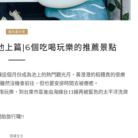
攝夫妻日常
)池上篇|6個吃喝玩樂的推薦景點
讓這個月份成為池上的熱門觀光月，黃澄澄的稻穗真的很療
…雖然沒機會前往，但也要安排時間去被療癒。
南玩樂，到台東市區後由海線台11線再被藍色的太平洋洗滌
始旅行囉!!
閱讀全文