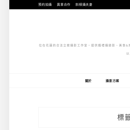
跳
預約拍攝
異業合作
斜槓攝夫妻
至
主
要
內
容
位在花蓮的合法立案攝影工作室。提供婚禮攝錄影、美食&形
以
關於
攝影方案
標