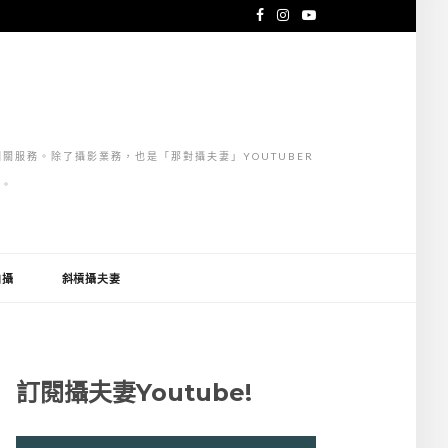
關服務。除了攝影業務，也是「那對攝夫妻」YOUTUBER
」。
拍攝
斜槓攝夫妻
訂閱攝夫妻Youtube!