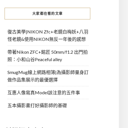
大家都在看的文章
復古美學|NIKON Zfc+老鏡白梅妖+八羽
怪老鏡&使用NIKON無反一年後的感想
帶著Nikon ZFC+銘匠 50mm/f1.2 出門拍
照：小和山谷Peaceful alley
SmugMug線上網路相簿|為攝影師量身訂
做作品集展示的最優選擇
互惠人像寫真Model該注意的五件事
五本攝影書打好攝影師的基礎