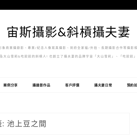
宙斯攝影&斜槓攝夫妻
象商業攝錄影、專業/紀念人像寫真攝影、到府全家福/外拍、長期攝影合作等攝影相
及大山雪莉&吃餃餃的斜槓人! 也創立了攝夫妻的品牌宇宙「大山雪莉」、「吃餃餃
案例分享
攝錄影作品
客戶評價
攝夫妻日常
預約
籤:
池上豆之間