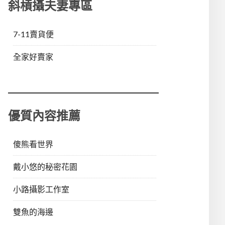
斜槓攝夫妻專區
7-11賣貨便
全家好賣家
優質內容推薦
傻熊看世界
戴小悠的秘密花園
小路攝影工作室
雙魚的海邊