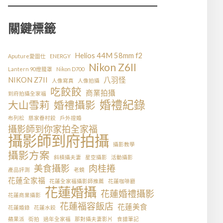
關鍵標籤
Helios 44M 58mm f2
Aputure愛圖仕
ENERGY
Nikon Z6II
Lantern 90燈籠罩
Nikon D700
NIKON Z7II
八羽怪
人像寫真
人像拍攝
吃餃餃
商業拍攝
到府拍攝全家福
婚禮紀錄
大山雪莉
婚禮攝影
布列松
慈家眷村餃
戶外證婚
攝影師到你家拍全家福
攝影師到府拍攝
攝影教學
攝影方案
斜槓攝夫妻
星空攝影
活動攝影
美食攝影
肉桂捲
產品評測
老鏡
花蓮全家福
花蓮全家福攝影師推薦
花蓮咖啡廳
花蓮婚攝
花蓮婚禮攝影
花蓮商業攝影
花蓮福容飯店
花蓮美食
花蓮婚錄
花蓮水餃
蘋果派
街拍
過年全家福
那對攝夫妻影片
食譜筆記