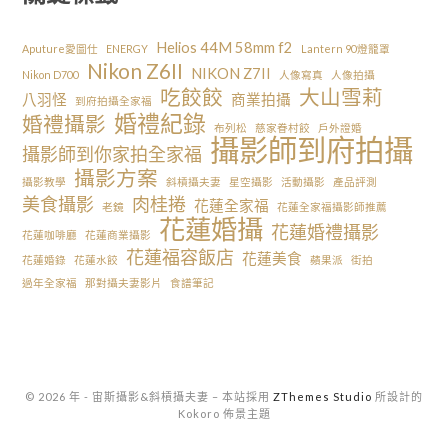
Helios 44M 58mm f2
Aputure愛圖仕
ENERGY
Lantern 90燈籠罩
Nikon Z6II
NIKON Z7II
Nikon D700
人像寫真
人像拍攝
吃餃餃
大山雪莉
八羽怪
商業拍攝
到府拍攝全家福
婚禮紀錄
婚禮攝影
布列松
慈家眷村餃
戶外證婚
攝影師到府拍攝
攝影師到你家拍全家福
攝影方案
攝影教學
斜槓攝夫妻
星空攝影
活動攝影
產品評測
美食攝影
肉桂捲
花蓮全家福
老鏡
花蓮全家福攝影師推薦
花蓮婚攝
花蓮婚禮攝影
花蓮咖啡廳
花蓮商業攝影
花蓮福容飯店
花蓮美食
花蓮婚錄
花蓮水餃
蘋果派
街拍
過年全家福
那對攝夫妻影片
食譜筆記
© 2026 年 - 宙斯攝影&斜槓攝夫妻
–
本站採用
ZThemes Studio
所設計的
Kokoro 佈景主題