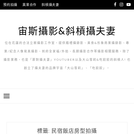
跳
預約拍攝
異業合作
斜槓攝夫妻
至
主
要
宙斯攝影&斜槓攝夫妻
內
容
位在花蓮的合法立案攝影工作室。提供婚禮攝錄影、美食&形象商業攝錄影、專
業/紀念人像寫真攝影、到府全家福/外拍、長期攝影合作等攝影相關服務。除了
攝影業務，也是「那對攝夫妻」YOUTUBER以及大山雪莉&吃餃餃的斜槓人! 也
創立了攝夫妻的品牌宇宙「大山雪莉」、「吃餃餃」。
標籤:
民宿飯店房型拍攝