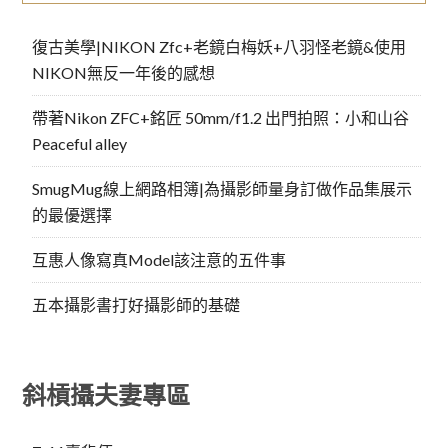
復古美學|NIKON Zfc+老鏡白梅妖+八羽怪老鏡&使用
NIKON無反一年後的感想
帶著Nikon ZFC+銘匠 50mm/f1.2 出門拍照：小和山谷
Peaceful alley
SmugMug線上網路相簿|為攝影師量身訂做作品集展示
的最優選擇
互惠人像寫真Model該注意的五件事
五本攝影書打好攝影師的基礎
斜槓攝夫妻專區