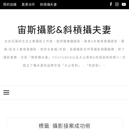
跳
預約拍攝
異業合作
斜槓攝夫妻
至
主
要
宙斯攝影&斜槓攝夫妻
內
容
位在花蓮的合法立案攝影工作室。提供婚禮攝錄影、美食&形象商業攝錄影、專
業/紀念人像寫真攝影、到府全家福/外拍、長期攝影合作等攝影相關服務。除了
攝影業務，也是「那對攝夫妻」YOUTUBER以及大山雪莉&吃餃餃的斜槓人! 也
創立了攝夫妻的品牌宇宙「大山雪莉」、「吃餃餃」。
標籤:
攝影接案成功術