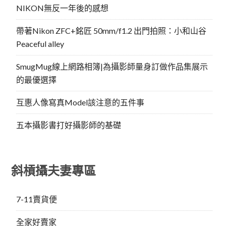
NIKON無反一年後的感想
帶著Nikon ZFC+銘匠 50mm/f1.2 出門拍照：小和山谷
Peaceful alley
SmugMug線上網路相簿|為攝影師量身訂做作品集展示
的最優選擇
互惠人像寫真Model該注意的五件事
五本攝影書打好攝影師的基礎
斜槓攝夫妻專區
7-11賣貨便
全家好賣家