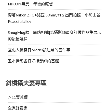
NIKON無反一年後的感想
帶著Nikon ZFC+銘匠 50mm/f1.2 出門拍照：小和山谷
Peaceful alley
SmugMug線上網路相簿|為攝影師量身訂做作品集展示
的最優選擇
互惠人像寫真Model該注意的五件事
五本攝影書打好攝影師的基礎
斜槓攝夫妻專區
7-11賣貨便
全家好賣家