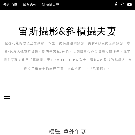
跳
預約拍攝
異業合作
斜槓攝夫妻
至
主
要
宙斯攝影&斜槓攝夫妻
內
容
位在花蓮的合法立案攝影工作室。提供婚禮攝錄影、美食&形象商業攝錄影、專
業/紀念人像寫真攝影、到府全家福/外拍、長期攝影合作等攝影相關服務。除了
攝影業務，也是「那對攝夫妻」YOUTUBER以及大山雪莉&吃餃餃的斜槓人! 也
創立了攝夫妻的品牌宇宙「大山雪莉」、「吃餃餃」。
標籤:
戶外午宴